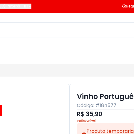
183)
,
Niterói
-
RJ
Regi
Vinho Portuguê
Código: #
184577
R$ 35,90
Indisponível
Produto temporaria