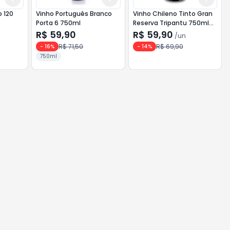
o 120
Vinho Português Branco
Vinho Chileno Tinto Gran
Porta 6 750ml
Reserva Tripantu 750ml
on
Cabernet Sauvignon
R$ 59,90
R$ 59,90
/
un
R$ 71,50
R$ 69,90
-
16
%
-
14
%
750ml