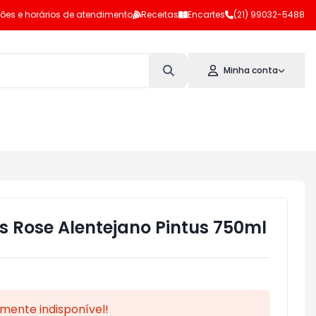
ões e horários de atendimento
Receitas
Encartes
(21) 99032-5488
Minha conta
s Rose Alentejano Pintus 750ml
mente indisponível!