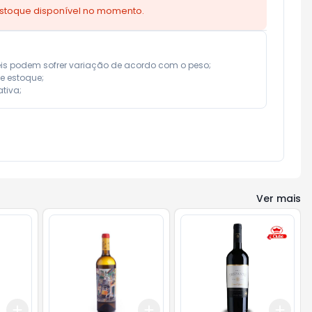
estoque disponível no momento.
eis podem sofrer variação de acordo com o peso;

e estoque;

tiva;
Ver mais
Add
Add
Add
+
3
+
5
+
10
+
3
+
5
+
10
+
3