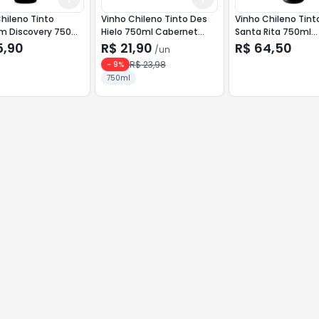
hileno Tinto
Vinho Chileno Tinto Des
Vinho Chileno Tint
 Discovery 750ml
Hielo 750ml Cabernet
Santa Rita 750ml
et Sauvignon
Sauvignon
Cabernet Sauvign
5,90
R$ 21,90
R$ 64,50
/
un
R$ 23,98
-
9
%
750ml