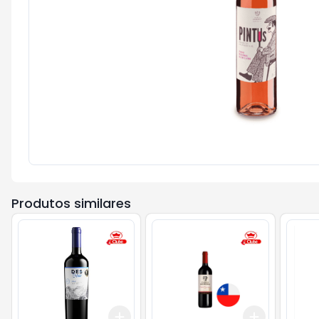
Produtos similares
Add
Add
+
3
+
5
+
10
+
3
+
5
+