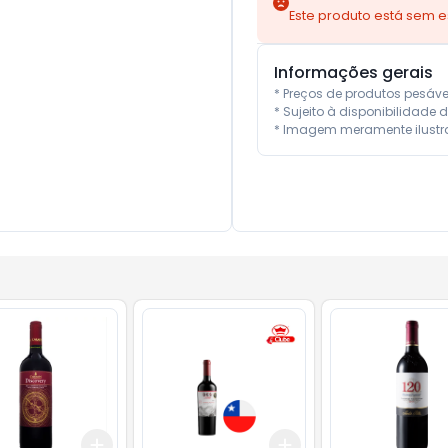
Este produto está sem 
Informações gerais
* Preços de produtos pesáv
* Sujeito à disponibilidade d
* Imagem meramente ilustra
Add
Add
10
+
3
+
5
+
10
+
3
+
5
+
10