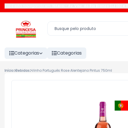
Você está navegando em:
Niteroi
-
Av. Visc. do Rio Branco (LJ 102 e 
Categorias
Categorias
Início
Bebidas
Vinho Português Rose Alentejano Pintus 750ml