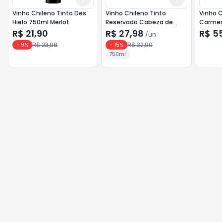
Vinho Chileno Tinto Des
Vinho Chileno Tinto
Vinho C
Hielo 750ml Merlot
Reservado Cabeza de
Carmem
Piedra 750ml Cabernet
Cabern
R$ 21,90
R$ 27,98
R$ 5
/
un
Sauvignon
R$ 23,98
R$ 32,90
-
9
%
-
15
%
750ml