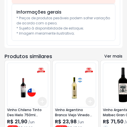
Informações gerais
* Preços de produtos pesáveis podem sofrer variação 
de acordo com o peso;

* Sujeito à disponibilidade de estoque;

* Imagem meramente ilustrativa;
Produtos similares
Ver mais
Add
Add
+
3
+
5
+
10
+
3
+
5
+
10
Vinho Chileno Tinto
Vinho Argentino
Vinho Argent
Des Hielo 750ml
Branco Viejo Vinedo
Malbec Gran 
Cabernet Sauvignon
750ml
Jardin de Pe
R$ 21,90
R$ 23,98
R$ 71,50
/
un
/
un
/
750ml <<< ANA