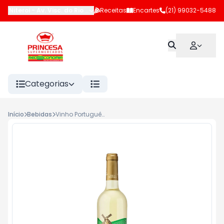
Niteroi
-
Av. Visc. do Rio Branco (LJ 102 e 183)
Receitas
Encartes
,
Niterói
(21) 99032-5488
-
RJ
Categorias
Início
Bebidas
Vinho Português Branco Escolha Vale dos Moinhos 750ml