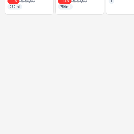
R$ 23,98
R$ 27,98
-
9
%
-
14
%
1
750ml
750ml