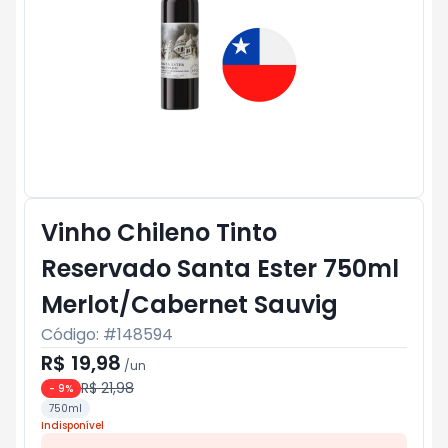
Vinho Chileno Tinto
Reservado Santa Ester 750ml
Merlot/Cabernet Sauvig
Código: #
148594
R$ 19,98
/
un
R$ 21,98
-
9
%
750ml
Indisponível