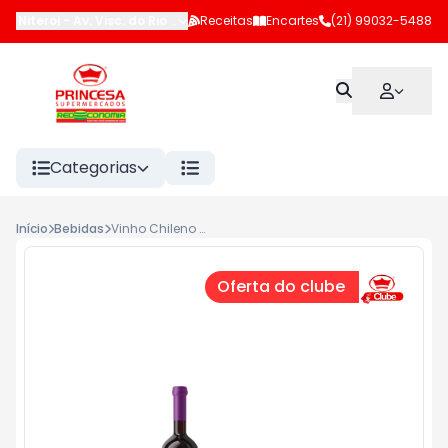
Niteroi
-
Av. Visc. do Rio Branco (LJ 102 e 183)
Receitas
Encartes
,
Niterói
(21) 99032-5488
-
RJ
Categorias
Início
Bebidas
Vinho Chileno Tinto Reservado Santa Ester 750ml Merlot/Cabernet Sauvig
Oferta do clube