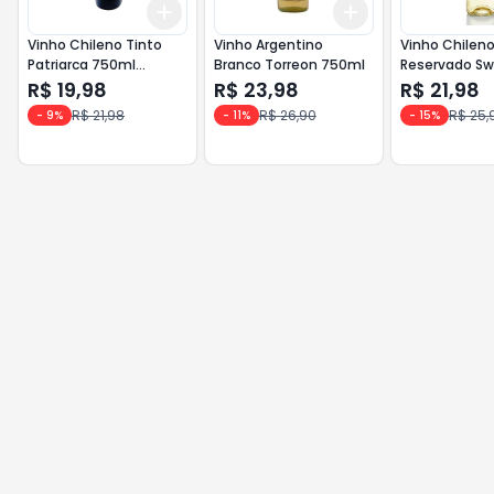
Add
Add
+
3
+
5
+
10
+
3
+
5
+
10
Vinho Chileno Tinto
Vinho Argentino
Vinho Chilen
Patriarca 750ml
Branco Torreon 750ml
Reservado S
Merlot/Cabernet
Concha Y Tor
R$ 19,98
R$ 23,98
R$ 21,98
Sauvignon
Branco
R$ 21,98
R$ 26,90
R$ 25,
-
9
%
-
11
%
-
15
%