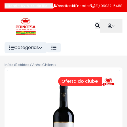
Niteroi
-
Av. Visc. do Rio Branco (LJ 102 e 183)
Receitas
Encartes
,
Niterói
(21) 99032-5488
-
RJ
Categorias
Início
Bebidas
Vinho Chileno Tinto Gran Reserva Tripantu 750ml Cabernet Sauvignon
Oferta do clube