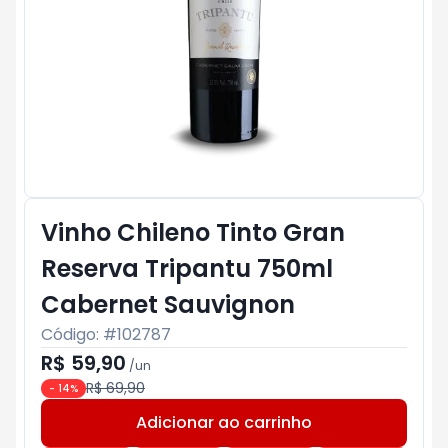
Vinho Chileno Tinto Gran
Reserva Tripantu 750ml
Cabernet Sauvignon
Código: #
102787
R$ 59,90
/
un
R$ 69,90
-
14
%
Adicionar ao carrinho
Subtotal:
R$ 0