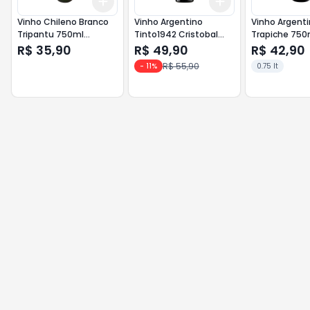
Add
Add
+
3
+
5
+
10
+
3
+
5
+
10
Vinho Chileno Branco
Vinho Argentino
Vinho Argenti
Tripantu 750ml
Tinto1942 Cristobal
Trapic
Chardonnay
750ml Malbec <<<
R$ 35,90
R$ 49,90
R$ 42,90
INATIVO >>>
R$ 55,90
-
11
%
0.75 lt