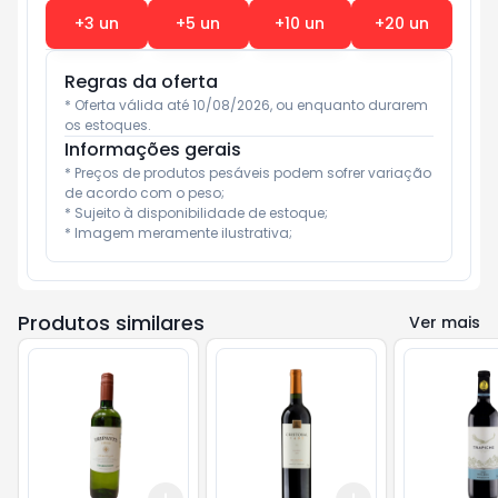
+
3
un
+
5
un
+
10
un
+
20
un
Regras da oferta
* Oferta válida até 10/08/2026, ou enquanto durarem 
os estoques.
Informações gerais
* Preços de produtos pesáveis podem sofrer variação 
de acordo com o peso;

* Sujeito à disponibilidade de estoque;

* Imagem meramente ilustrativa;
Produtos similares
Ver mais