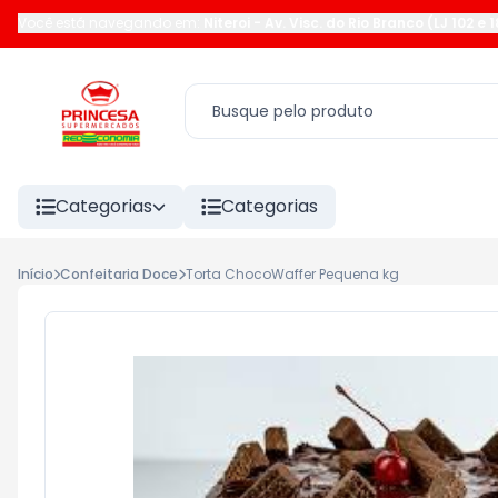
Você está navegando em:
Niteroi
-
Av. Visc. do Rio Branco (LJ 102 e 
Categorias
Categorias
Início
Confeitaria Doce
Torta ChocoWaffer Pequena kg