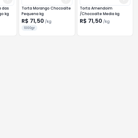
a das
Torta Morango Chocoalte
Torta Amendoim
go kg
Pequena kg
/Chocoalte Media kg
R$ 71,50
R$ 71,50
/
kg
/
kg
1000gr