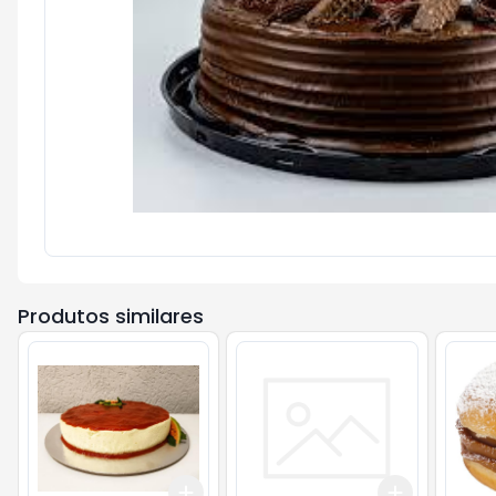
Produtos similares
Add
Add
+
3
kg
+
5
kg
+
3
+
5
+