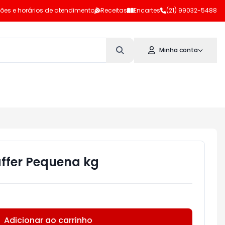
ões e horários de atendimento
Receitas
Encartes
(21) 99032-5488
Minha conta
ffer Pequena kg
Adicionar ao carrinho
Subtotal:
R$ 0,00