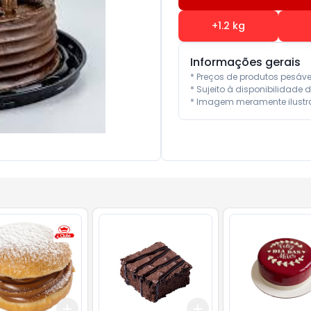
+
1.2
kg
Informações gerais
* Preços de produtos pesáv
* Sujeito à disponibilidade d
* Imagem meramente ilustra
Add
Add
10
+
0.3
kg
+
0.5
kg
+
3
kg
+
5
kg