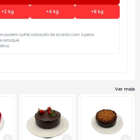
+
2
kg
+
4
kg
+
8
kg
eis podem sofrer variação de acordo com o peso;

e estoque;

tiva;
Ver mais
Add
Add
Add
+
3.3
kg
+
5.5
kg
+
3
kg
+
5
kg
+
3