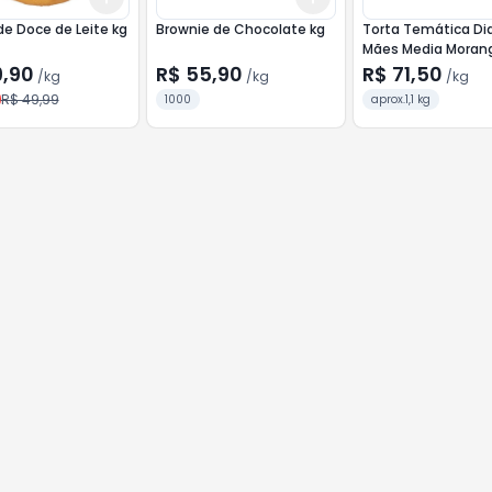
e Doce de Leite kg
Brownie de Chocolate kg
Torta Temática Di
Mães Media Moran
9,90
R$ 55,90
R$ 71,50
/
kg
/
kg
/
kg
R$ 49,99
1000
aprox.1,1 kg