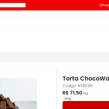
183)
,
Niterói
-
RJ
Regi
Torta ChocoWa
Código: #
188391
R$ 71,50
/
kg
400g