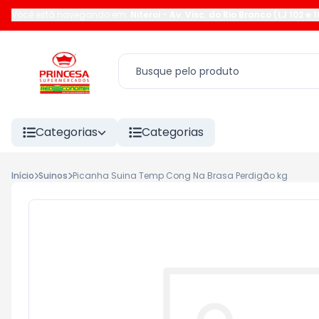
Você está navegando em:
Niteroi
-
Av. Visc. do Rio Branco (LJ 102 e 
Categorias
Categorias
Início
Suinos
Picanha Suina Temp Cong Na Brasa Perdigão kg