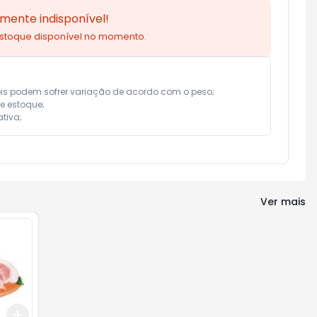
mente indisponível!
estoque disponível no momento.
eis podem sofrer variação de acordo com o peso;

e estoque;

tiva;
Ver mais
Add
+
3
kg
+
5
kg