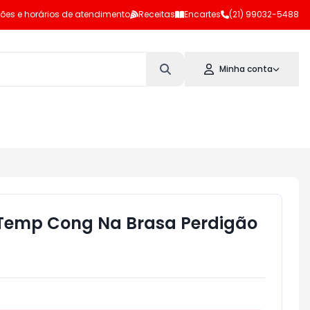
ões e horários de atendimento
Receitas
Encartes
(21) 99032-5488
Minha conta
 Temp Cong Na Brasa Perdigão