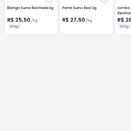
Barriga Suina Resfriada kg
Pernil Suino Resf kg
Lombo 
Resfria
R$ 25,50
R$ 27,50
R$ 2
/
kg
/
kg
500gr
500gr