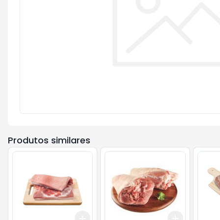
Produtos similares
Add
Add
+
1.5
kg
+
2.5
kg
+
3
kg
+
5