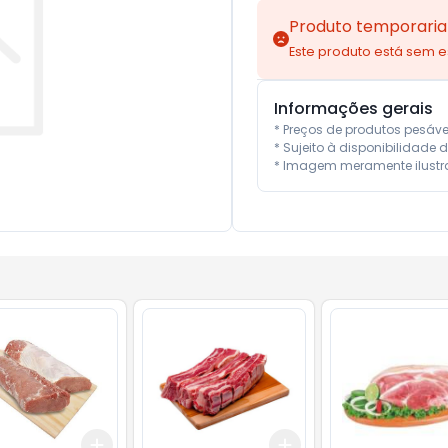
Produto temporaria
Este produto está sem 
Informações gerais
* Preços de produtos pesáv
* Sujeito à disponibilidade d
* Imagem meramente ilustra
Add
Add
kg
+
1.5
kg
+
2.5
kg
+
3
kg
+
5
kg