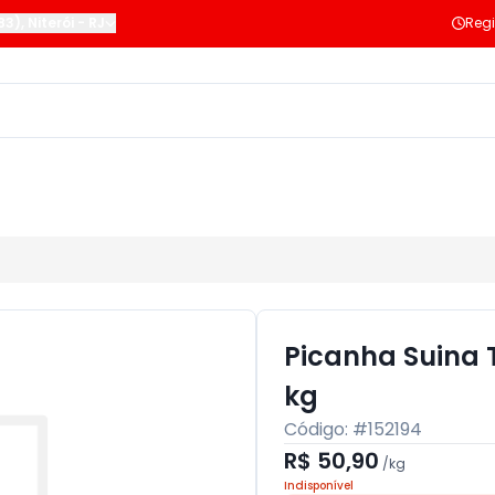
183)
,
Niterói
-
RJ
Regi
Picanha Suina
kg
Código: #
152194
R$ 50,90
/
kg
Indisponível