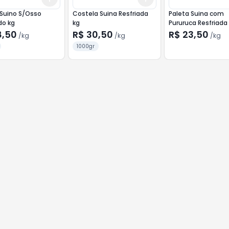
Suino S/Osso
Costela Suina Resfriada
Paleta Suina com
do kg
kg
Pururuca Resfriada
8,50
R$ 30,50
R$ 23,50
/
kg
/
kg
/
kg
1000gr