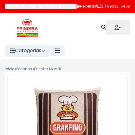
Niteroi
-
Av. Visc. do Rio Branco (LJ 102 e 183)
Receitas
,
Niterói
(21) 99032-5488
-
RJ
Categorias
Início
Farinhas
Farinha Mandioca Granfino 1kg Grossa