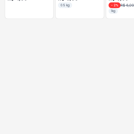
R$ 6,09
0.5 kg
-
2
%
1kg