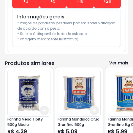
+
3
+
5
+
10
+
20
Informações gerais
* Preços de produtos pesáveis podem sofrer variação 
de acordo com o peso;

* Sujeito à disponibilidade de estoque;

* Imagem meramente ilustrativa;
Produtos similares
Ver mais
Add
Add
+
3
+
5
+
10
+
3
+
5
+
10
Farinha Mesa Tipity
Farinha Mandioca Crua
Farinha Mand
500g Média
Granfino 500g
Granfino 1kg 
R$ 4,39
R$ 5,09
R$ 5,99