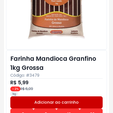
Farinha Mandioca Granfino
1kg Grossa
Código: #
3479
R$ 5,99
R$ 6,09
-
2
%
1kg
Adicionar ao carrinho
Subtotal:
R$ 0