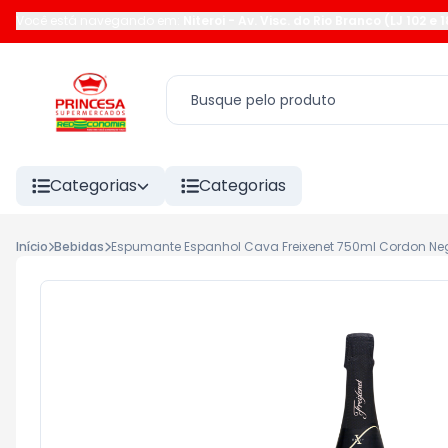
Você está navegando em:
Niteroi
-
Av. Visc. do Rio Branco (LJ 102 e 
Categorias
Categorias
Início
Bebidas
Espumante Espanhol Cava Freixenet 750ml Cordon Neg