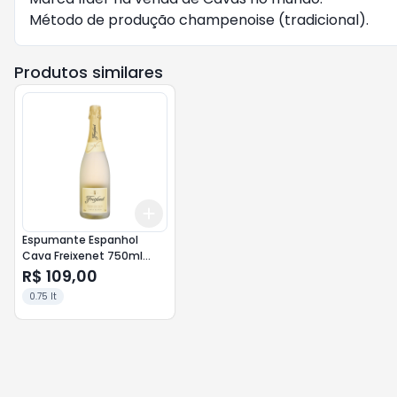
Método de produção champenoise (tradicional).
Produtos similares
Add
+
3
+
5
+
10
Espumante Espanhol
Cava Freixenet 750ml
Carta Nevada Bco
R$ 109,00
0.75 lt