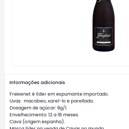
Informações adicionais
Freixenet é líder em espumante importado.

Uvas:  macabeo, xarel-lo e parellada.

Dosagem de açúcar: 9g/l.

Envelhecimento: 12 a 18 meses.

Cava (origem espanha).

Marca líder na venda de Cavas no mundo.
