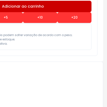
Adicionar ao carrinho
Subtotal:
R$ 0,00
+
5
+
10
+
20
eis podem sofrer variação de acordo com o peso;

e estoque;

tiva;