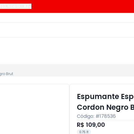
183)
,
Niterói
-
RJ
ro Brut
Espumante Espa
Cordon Negro B
Código: #
178536
R$ 109,00
0.75 lt