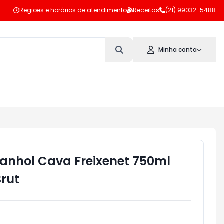
Regiões e horários de atendimento
Receitas
(21) 99032-5488
Minha conta
nhol Cava Freixenet 750ml
rut