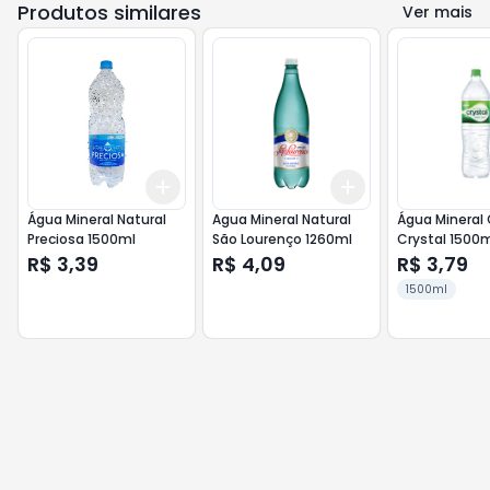
Produtos similares
Ver mais
Add
Add
+
3
+
5
+
10
+
3
+
5
+
10
Água Mineral Natural
Agua Mineral Natural
Água Mineral
Preciosa 1500ml
São Lourenço 1260ml
Crystal 1500
R$ 3,39
R$ 4,09
R$ 3,79
1500ml