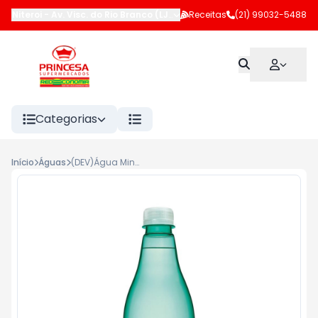
Niteroi
-
Av. Visc. do Rio Branco (LJ 102 e 183)
Receitas
,
Niterói
(21) 99032-5488
-
RJ
Categorias
Início
Águas
(DEV)Água Mineral Natural Sao Lourenço 510ml <<< INATIVO >>>