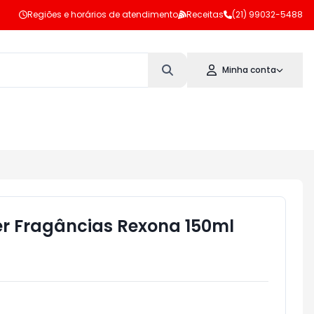
Regiões e horários de atendimento
Receitas
(21) 99032-5488
Minha conta
r Fragâncias Rexona 150ml