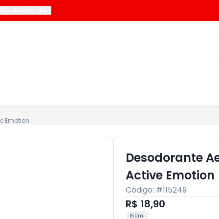
183)
,
Niterói
-
RJ
e Emotion
Desodorante Ae
Active Emotion
Código: #
115249
R$ 18,90
150ml