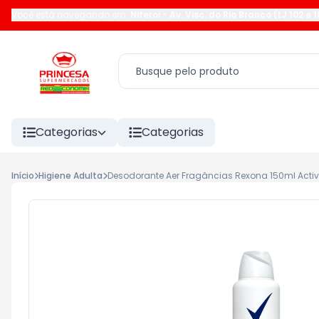
Você está navegando em:
Niteroi
-
Av. Visc. do Rio Branco (LJ 102 e 
Categorias
Categorias
Início
Higiene Adulta
Desodorante Aer Fragâncias Rexona 150ml Activ