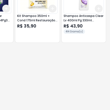
Add
Add
Add
+
3
+
5
+
10
+
3
+
5
+
10
+
3
ar
Kit Shampoo 350ml +
Shampoo Anticaspa Clear
v4Pg3
Cond 175ml Restauração
Lv 400ml Pg 330ml
Pantene
Hidratação Intensa
R$ 35,90
R$ 43,90
414 Grama(s)