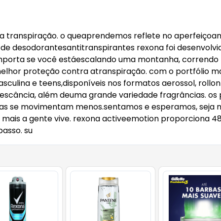
 a transpiração. o queaprendemos reflete no aperfeiço
a de desodorantesantitranspirantes rexona foi desenvol
ão importa se você estáescalando uma montanha, corrend
elhor proteção contra atranspiração. com o portfólio m
sculina e teens,disponíveis nos formatos aerossol, rollo
rescância, além deuma grande variedade fragrâncias. os
as se movimentam menos.sentamos e esperamos, seja no e
mais a gente vive. rexona activeemotion proporciona 48
passo. su