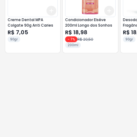
Add
Add
+
3
+
5
+
10
+
3
+
5
+
Creme Dental MPA
Condicionador Elséve
Desodo
Colgate 90g Anti Caries
200ml Longo dos Sonhos
Fragân
Men Im
R$ 7,05
R$ 18,98
R$ 18
R$ 20,50
90gr
-
7
%
90gr
200ml