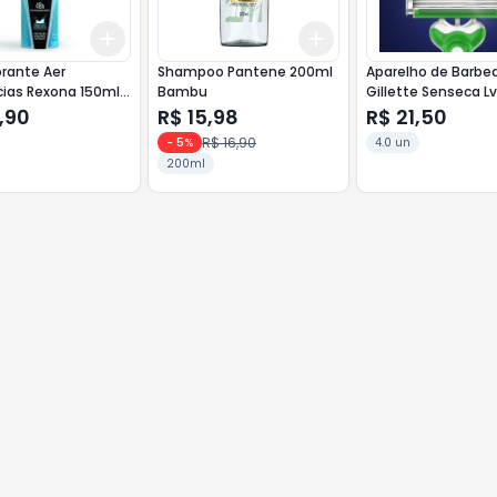
Add
Add
10
+
3
+
5
+
10
+
3
+
5
+
10
rante Aer
Shampoo Pantene 200ml
Aparelho de Barbe
cias Rexona 150ml
Bambu
Gillette Senseca L
pacto
Prestobarba 3
,90
R$ 15,98
R$ 21,50
R$ 16,90
-
5
%
4.0 un
200ml