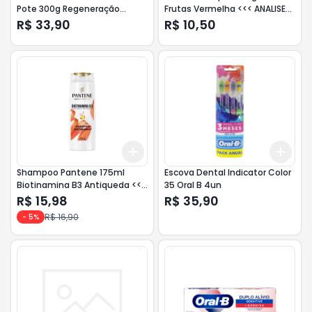
Pote 300g Regeneração
Frutas Vermelha <<< ANALISE
Intensa <<< INATIVO >>>
>>>
R$ 33,90
R$ 10,50
Add
Add
+
3
+
5
+
10
+
3
Shampoo Pantene 175ml
Escova Dental Indicator Color
Biotinamina B3 Antiqueda <<<
35 Oral B 4un
ANALISE >>>
R$ 15,98
R$ 35,90
R$ 16,90
-
5
%