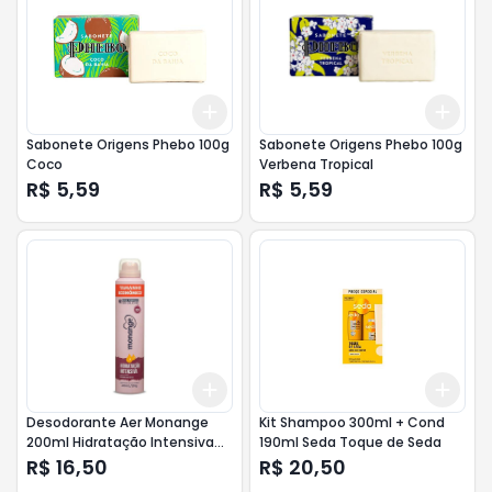
Add
Add
+
3
+
5
+
10
+
3
Sabonete Origens Phebo 100g
Sabonete Origens Phebo 100g
Coco
Verbena Tropical
R$ 5,59
R$ 5,59
Add
Add
+
3
+
5
+
10
+
3
Desodorante Aer Monange
Kit Shampoo 300ml + Cond
200ml Hidratação Intensiva
190ml Seda Toque de Seda
<<< ANALISE >>>
R$ 16,50
R$ 20,50