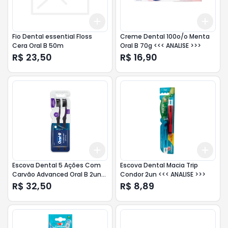
Add
Add
+
3
+
5
+
10
+
3
Fio Dental essential Floss
Creme Dental 100o/o Menta
Cera Oral B 50m
Oral B 70g <<< ANALISE >>>
R$ 23,50
R$ 16,90
Add
Add
+
3
+
5
+
10
+
3
Escova Dental 5 Ações Com
Escova Dental Macia Trip
Carvão Advanced Oral B 2un
Condor 2un <<< ANALISE >>>
<<< ANALISE >>>
R$ 32,50
R$ 8,89