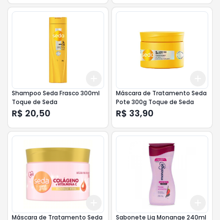
Add
Add
+
3
+
5
+
10
+
3
Shampoo Seda Frasco 300ml
Máscara de Tratamento Seda
Toque de Seda
Pote 300g Toque de Seda
R$ 20,50
R$ 33,90
Add
Add
+
3
+
5
+
10
+
3
Máscara de Tratamento Seda
Sabonete Liq Monange 240ml