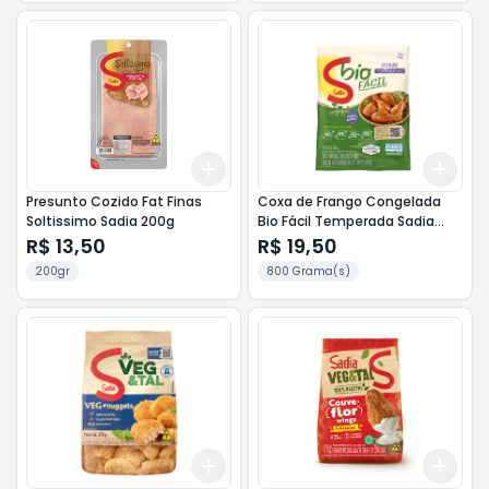
Add
Add
+
3
+
5
+
10
+
3
Presunto Cozido Fat Finas
Coxa de Frango Congelada
Soltissimo Sadia 200g
Bio Fácil Temperada Sadia
Bandeja 800g
R$ 13,50
R$ 19,50
200gr
800 Grama(s)
Add
Add
+
3
+
5
+
10
+
3