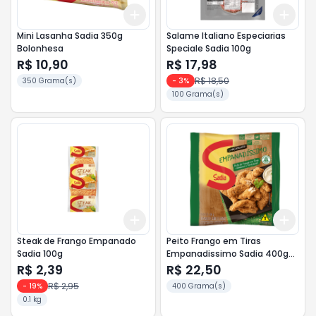
Add
Add
+
3
+
5
+
10
+
3
Mini Lasanha Sadia 350g
Salame Italiano Especiarias
Bolonhesa
Speciale Sadia 100g
R$ 10,90
R$ 17,98
R$ 18,50
350 Grama(s)
-
3
%
100 Grama(s)
Add
Add
+
3
+
5
+
10
+
3
Steak de Frango Empanado
Peito Frango em Tiras
Sadia 100g
Empanadissimo Sadia 400g
Temperado
R$ 2,39
R$ 22,50
R$ 2,95
-
19
%
400 Grama(s)
0.1 kg