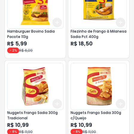
Add
Add
+
3
+
5
+
10
+
3
Hamburguer Bovino Sadia
Filezinho de Frango à Milanesa
Pacote 113g
Sadia Pct 400g
R$ 5,99
R$ 18,50
R$ 6,09
-
2
%
Add
Add
+
3
+
5
+
10
+
3
Nuggets Frango Sadia 300g
Nuggets Frango Sadia 300g
Tradicional
c/Queijo
R$ 10,99
R$ 10,99
R$ 11,90
R$ 11,90
-
8
%
-
8
%