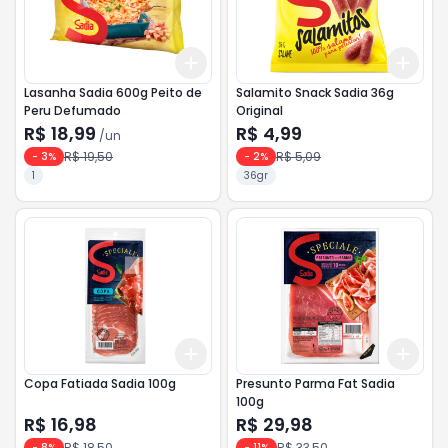
Add
Add
+
3
+
5
+
10
+
3
Lasanha Sadia 600g Peito de
Salamito Snack Sadia 36g
Peru Defumado
Original
R$ 18,99
R$ 4,99
/
un
R$ 19,50
R$ 5,09
-
3
%
-
2
%
1
36gr
Add
Add
+
3
+
5
+
10
+
3
Copa Fatiada Sadia 100g
Presunto Parma Fat Sadia
100g
R$ 16,98
R$ 29,98
R$ 18,50
R$ 33,50
-
8
%
-
11
%