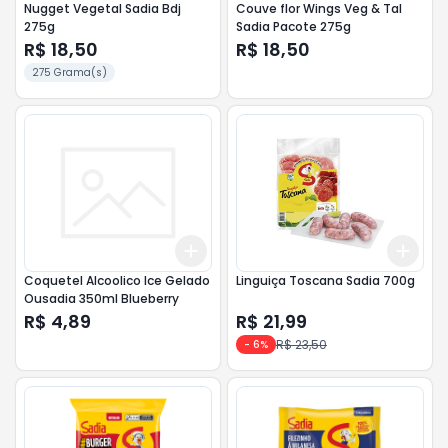
Nugget Vegetal Sadia Bdj
Couve flor Wings Veg & Tal
275g
Sadia Pacote 275g
R$ 18,50
R$ 18,50
275 Grama(s)
Add
Add
+
3
+
5
+
10
+
3
Coquetel Alcoolico Ice Gelado
Linguiça Toscana Sadia 700g
Ousadia 350ml Blueberry
R$ 4,89
R$ 21,99
R$ 23,50
-
6
%