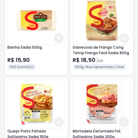
Add
Add
+
3
+
5
+
10
+
3
Banha Sadia 500g
Sobrecoxa de Frango Cong
Temp Frango Facil Sadia 800g
R$ 15,90
R$ 18,50
/
un
500 Grama(s)
800g. Peso Aproximado / Unid.
Add
Add
+
3
+
5
+
10
+
3
Queijo Prato Fatiado
Mortadela Defumada Fat
Soltíssimo Sadia 150g
Soltissimo Sadia 200g