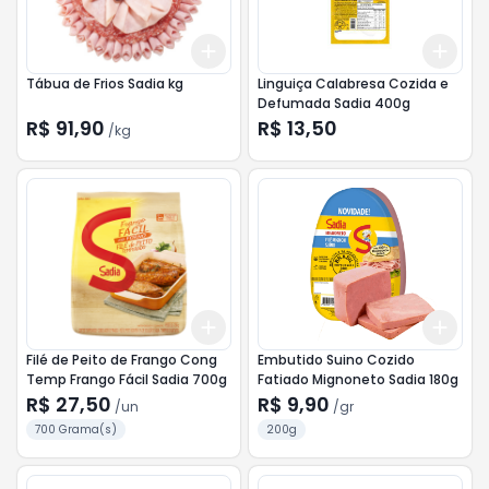
Add
Add
+
3
kg
+
5
kg
+
3
Tábua de Frios Sadia kg
Linguiça Calabresa Cozida e
Defumada Sadia 400g
R$ 91,90
R$ 13,50
/
kg
Add
Add
+
3
+
5
+
10
+
0.
Filé de Peito de Frango Cong
Embutido Suino Cozido
Temp Frango Fácil Sadia 700g
Fatiado Mignoneto Sadia 180g
R$ 27,50
R$ 9,90
/
un
/
gr
700 Grama(s)
200g