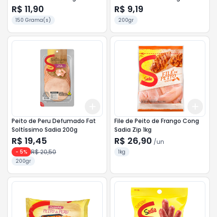
R$ 11,90
R$ 9,19
150 Grama(s)
200gr
Add
Add
+
3
+
5
+
10
+
3
Peito de Peru Defumado Fat
File de Peito de Frango Cong
Soltíssimo Sadia 200g
Sadia Zip 1kg
R$ 19,45
R$ 26,90
/
un
R$ 20,50
-
5
%
1kg
200gr