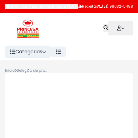
Niteroi
-
Av. Visc. do Rio Branco (LJ 102 e 183)
Receitas
,
Niterói
(21) 99032-5488
-
RJ
Categorias
Início
Seleção de produtos