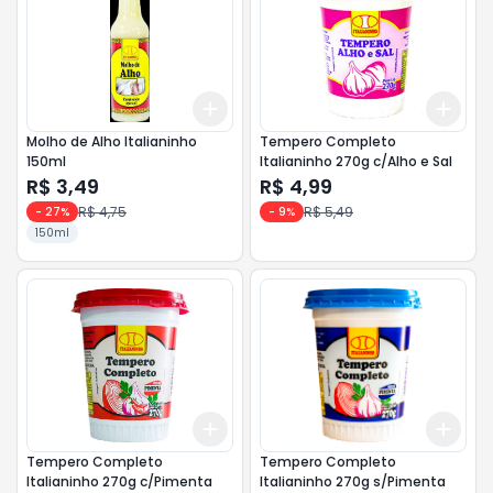
Add
Add
+
3
+
5
+
10
+
3
Molho de Alho Italianinho
Tempero Completo
150ml
Italianinho 270g c/Alho e Sal
R$ 3,49
R$ 4,99
R$ 4,75
R$ 5,49
-
27
%
-
9
%
150ml
Add
Add
+
3
+
5
+
10
+
3
Tempero Completo
Tempero Completo
Italianinho 270g c/Pimenta
Italianinho 270g s/Pimenta