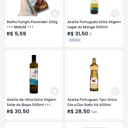
Add
Add
+
3
+
5
+
10
+
3
l
Molho Funghi Presindet 200g
Azeite Português Extra Virgem
<<< ANALISE >>>
Lagar do Monge 500ml
R$ 5,59
R$ 31,50
/
l
500ml
Add
Add
+
3
+
5
+
10
+
3
Azeite de Oliva Extra Virgem
Azeite Portugues Tipo Unico
Solar do Bispo 500ml <<<
Dia a Dia Gallo Vd 400ml
INATIVO >>>
R$ 30,50
R$ 28,50
/
un