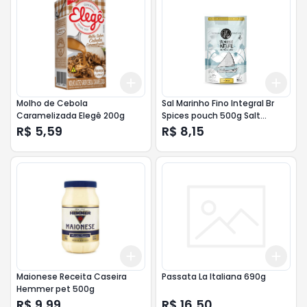
Add
Add
+
3
+
5
+
10
+
3
Molho de Cebola
Sal Marinho Fino Integral Br
Caramelizada Elegê 200g
Spices pouch 500g Salt
Selection
R$ 5,59
R$ 8,15
Add
Add
+
3
+
5
+
10
+
3
Maionese Receita Caseira
Passata La Italiana 690g
Hemmer pet 500g
R$ 9,99
R$ 16,50