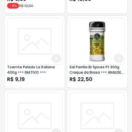
R$ 10,90
-
8
%
Add
Add
+
3
+
5
+
10
+
3
Toamte Pelado La Italiana
Sal Parrilla Br Spices Pt 300g
400g <<< INATIVO >>>
Craque da Brasa <<< ANALISE
>>>
R$ 9,19
R$ 22,50