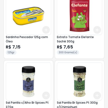
Add
Add
+
3
+
5
+
10
+
3
Sardinha Pescador 125g com
Extrato Tomate Elefante
Óleo
Sachê 300g
R$ 7,15
R$ 7,65
125gr
300 Grama(s)
Add
Add
+
3
+
5
+
10
+
3
Sal Parrilla c/Alho Br Spices Pt
Sal Parrilla Br Spices Pt 300g
370g
c/Chimichurri