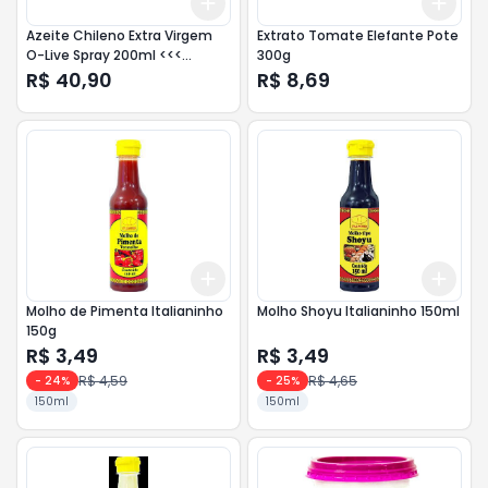
Add
Add
+
3
+
5
+
10
+
3
Azeite Chileno Extra Virgem
Extrato Tomate Elefante Pote
O-Live Spray 200ml <<<
300g
ANALISE >>>
R$ 40,90
R$ 8,69
Add
Add
+
3
+
5
+
10
+
3
Molho de Pimenta Italianinho
Molho Shoyu Italianinho 150ml
150g
R$ 3,49
R$ 3,49
R$ 4,59
R$ 4,65
-
24
%
-
25
%
150ml
150ml