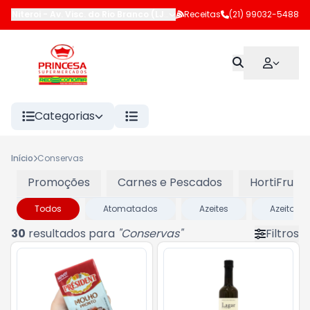
Niteroi
-
Av. Visc. do Rio Branco (LJ 102 e 183)
Receitas
,
Niterói
(21) 99032-5488
-
RJ
Categorias
Início
Conservas
Promoções
Carnes e Pescados
HortiFruti
Todos
Atomatados
Azeites
Azeitona
30
resultados para
"
Conservas
"
Filtros