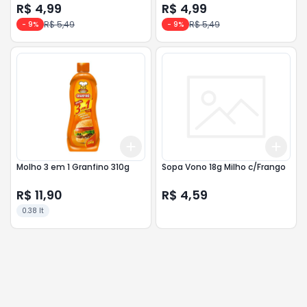
R$ 4,99
R$ 4,99
R$ 5,49
R$ 5,49
-
9
%
-
9
%
Add
Add
+
3
+
5
+
10
+
3
Molho 3 em 1 Granfino 310g
Sopa Vono 18g Milho c/Frango
R$ 11,90
R$ 4,59
0.38 lt