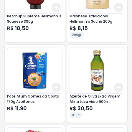
Add
Add
+
3
+
5
+
10
+
3
Ketchup Supreme Hellmann´s
Maionese Tradicional
Squeeze 390g
Hellmann´s Sachê 200g
R$ 18,50
R$ 8,15
200gr
Add
Add
+
3
+
5
+
10
+
3
Patê Atum Gomes da Costa
Azeite de Oliva Extra Virgem
170g Azeitonas
Alma Lusa vidro 500ml
R$ 11,90
R$ 30,50
0.5 lt