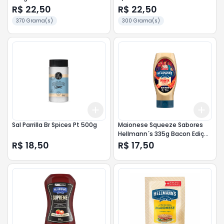
R$ 22,50
R$ 22,50
370 Grama(s)
300 Grama(s)
Add
Add
+
3
+
5
+
10
+
3
Sal Parrilla Br Spices Pt 500g
Maionese Squeeze Sabores
Hellmann´s 335g Bacon Edição
Limitada
R$ 18,50
R$ 17,50