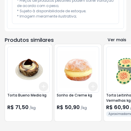
* Preços de produtos pesáveis podem sofrer variação 
de acordo com o peso;

* Sujeito à disponibilidade de estoque;

* Imagem meramente ilustrativa;
Produtos similares
Ver mais
Add
Add
+
3
kg
+
5
kg
+
0.3
kg
+
0.5
kg
Torta Bueno Media kg
Sonho de Creme kg
Torta Leitinho
Vermelhas kg
R$ 71,50
R$ 50,90
R$ 60,90
/
kg
/
kg
Aproximadame