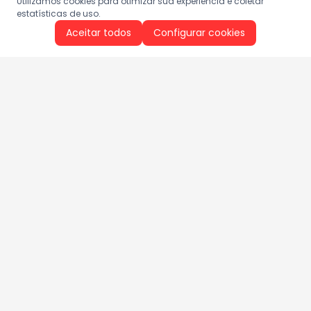
Utilizamos cookies para otimizar sua experiência e coletar
estatísticas de uso.
Aceitar todos
Configurar cookies
Aproveite as nossas promoções!
Cadastre seu e-mail e receba ofertas exclusivas.
QUERO RECEBER