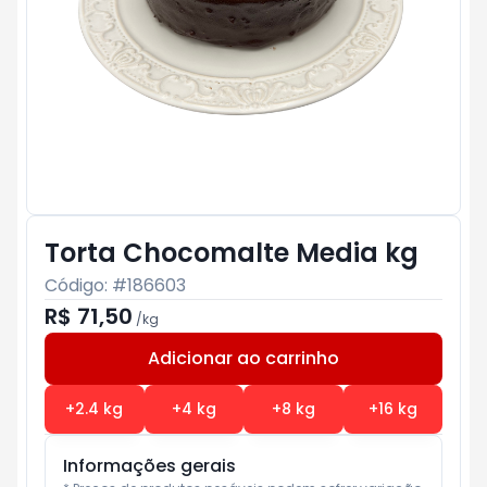
Torta Chocomalte Media kg
Código: #
186603
R$ 71,50
/
kg
Adicionar ao carrinho
Subtotal:
R$ 0
+
2.4
kg
+
4
kg
+
8
kg
+
16
kg
Informações gerais