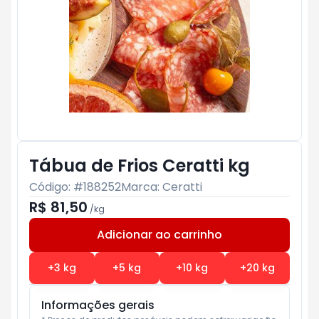
Tábua de Frios Ceratti kg
Código: #
188252
Marca:
Ceratti
R$ 81,50
/
kg
Adicionar ao carrinho
Subtotal:
R$ 0
+
3
kg
+
5
kg
+
10
kg
+
20
kg
Informações gerais