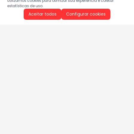
Utilizamos cookies para otimizar sua experiência e coletar
estatísticas de uso.
Aceitar todos
Configurar cookies
Aproveite as nossas promoções!
Cadastre seu e-mail e receba ofertas exclusivas.
QUERO RECEBER