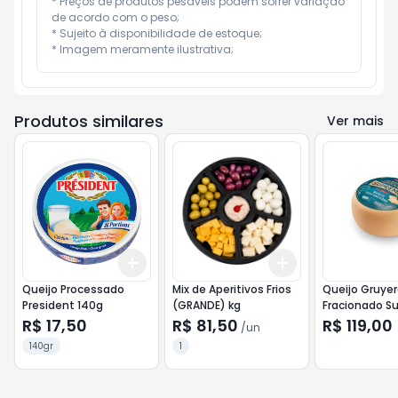
* Preços de produtos pesáveis podem sofrer variação 
de acordo com o peso;

* Sujeito à disponibilidade de estoque;

* Imagem meramente ilustrativa;
Produtos similares
Ver mais
Add
Add
+
3
+
5
+
10
+
3
+
5
+
10
Queijo Processado
Mix de Aperitivos Frios
Queijo Gruye
President 140g
(GRANDE) kg
Fracionado S
<<< INATIVO >
R$ 17,50
R$ 81,50
R$ 119,00
/
un
140gr
1