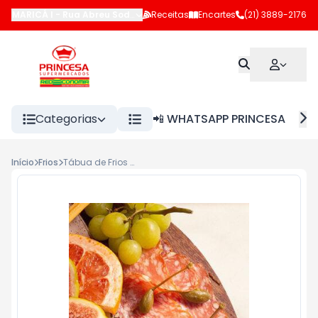
MARICÁ I
-
Rua Abreu Sodré
,
Maricá
Receitas
-
RJ
Encartes
(21) 3889-2176
Categorias
📲 WHATSAPP PRINCESA
Início
Frios
Tábua de Frios Ceratti kg