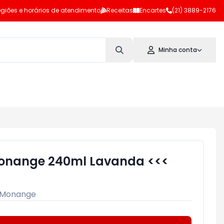
giões e horários de atendimento
Receitas
Encartes
(21) 3889-2176
Minha conta
Monange 240ml Lavanda <<<
Monange