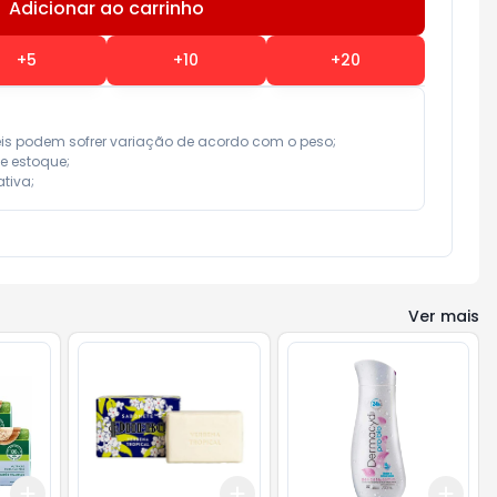
Adicionar ao carrinho
Subtotal:
R$ 0,00
+
5
+
10
+
20
eis podem sofrer variação de acordo com o peso;

e estoque;

tiva;
Ver mais
Add
Add
Add
+
3
+
5
+
10
+
3
+
5
+
10
+
3