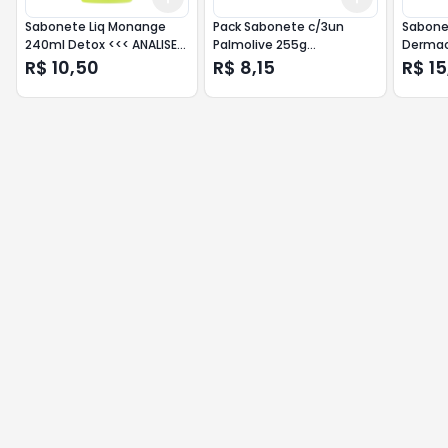
Sabonete Liq Monange
Pack Sabonete c/3un
Sabone
240ml Detox <<< ANALISE
Palmolive 255g
Dermac
>>>
Framboesa
R$ 10,50
R$ 8,15
R$ 15