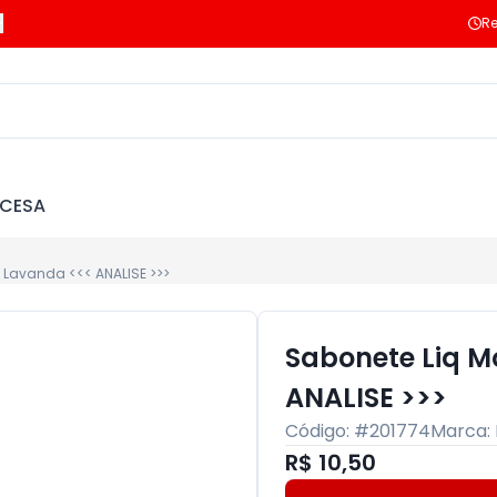
Re
NCESA
Lavanda <<< ANALISE >>>
Sabonete Liq 
ANALISE >>>
Código: #
201774
Marca:
R$ 10,50