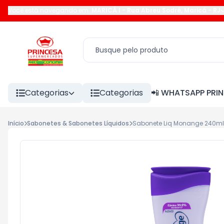
Você está navegando em:
MARICÁ I
-
Rua Abreu Sodré
,
Maricá
-
RJ
Categorias
Categorias
📲 WHATSAPP PRI
Início
Sabonetes & Sabonetes Líquidos
Sabonete Liq Monange 240ml 