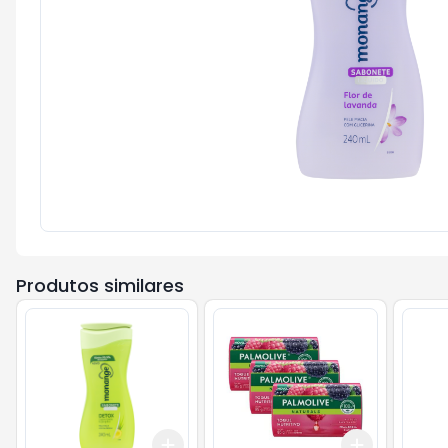
Produtos similares
Add
Add
+
3
+
5
+
10
+
3
+
5
+