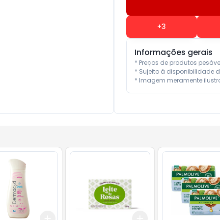
+
3
Informações gerais
* Preços de produtos pesáv
* Sujeito à disponibilidade d
* Imagem meramente ilustra
Add
Add
10
+
3
+
5
+
10
+
3
+
5
+
10