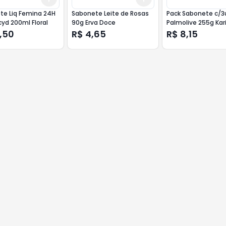
te Liq Femina 24H
Sabonete Leite de Rosas
Pack Sabonete c/3un
yd 200ml Floral
90g Erva Doce
Palmolive 255g Kar
,50
R$ 4,65
R$ 8,15