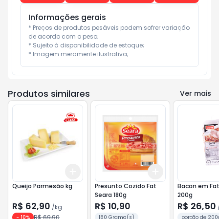
Informações gerais
* Preços de produtos pesáveis podem sofrer variação 
de acordo com o peso;

* Sujeito à disponibilidade de estoque;

* Imagem meramente ilustrativa;
Produtos similares
Ver mais
Add
Add
+
0.6
kg
+
1
kg
+
3
+
5
+
10
Queijo Parmesão kg
Presunto Cozido Fat
Bacon em Fatias 
Seara 180g
200g
R$ 62,90
R$ 10,90
R$ 26,50
/
kg
R$ 69,90
-
10
%
180 Grama(s)
porção de 200