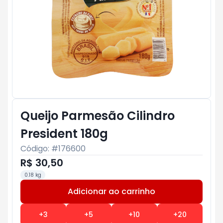
Queijo Parmesão Cilindro
President 180g
Código: #
176600
R$ 30,50
0.18 kg
Adicionar ao carrinho
Subtotal:
R$ 0
+
3
+
5
+
10
+
20