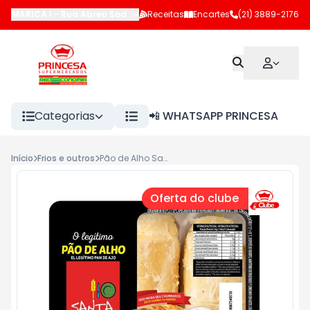
MARICÁ I
-
Rua Abreu Sodré
,
Maricá
Receitas
-
RJ
Encartes
(21) 3889-2176
Categorias
📲 WHATSAPP PRINCESA
Início
Frios e outros
Pão de Alho Santa Massa 240g Tradicional
Oferta do clube