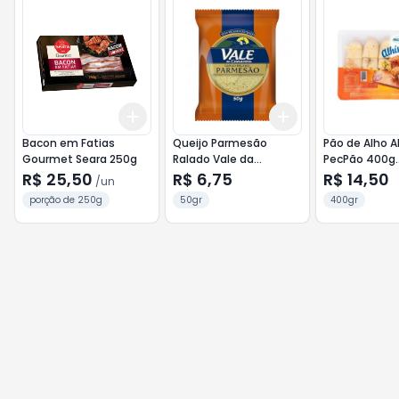
Add
Add
+
3
+
5
+
10
+
3
+
5
+
10
Bacon em Fatias
Queijo Parmesão
Pão de Alho A
Gourmet Seara 250g
Ralado Vale da
PecPão 400g
Canastra 40g
Tradicional
R$ 25,50
R$ 6,75
R$ 14,50
/
un
porção de 250g
50gr
400gr