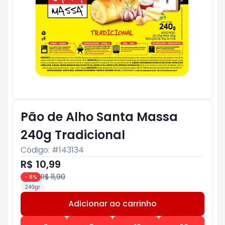
Pão de Alho Santa Massa
240g Tradicional
Código: #
143134
R$ 10,99
R$ 11,90
-
8
%
240gr
Adicionar ao carrinho
Subtotal:
R$ 0