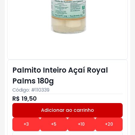
Palmito Inteiro Açaí Royal
Palms 180g
Código: #
110339
R$ 19,50
Adicionar ao carrinho
Subtotal:
R$ 0
+
3
+
5
+
10
+
20