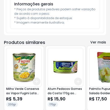
Informações gerais
* Preços de produtos pesáveis podem sofrer variação 
de acordo com o peso;

* Sujeito à disponibilidade de estoque;

* Imagem meramente ilustrativa;
Produtos similares
Ver mais
Add
Add
+
3
+
5
+
10
+
3
+
5
+
10
Milho Verde Conserva
Atum Pedacos Gomes
Palmito Pupu
ao Vapor Fugini Lata
da Costa 170g ao
Salada Golde
170g
Natural
Flex 200g
R$ 5,39
R$ 15,90
R$ 17,50
200gr
170gr