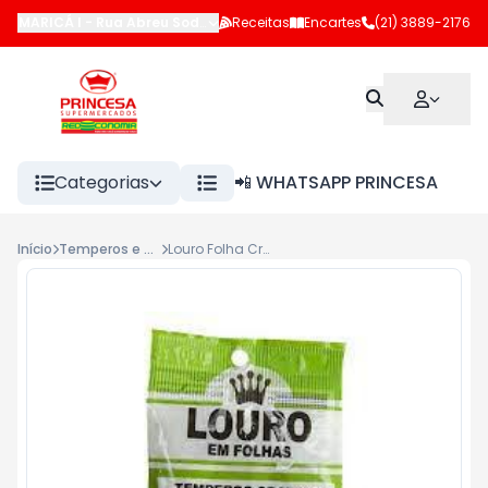
MARICÁ I
-
Rua Abreu Sodré
,
Maricá
Receitas
-
RJ
Encartes
(21) 3889-2176
Categorias
📲 WHATSAPP PRINCESA
Início
Temperos e outros
Louro Folha Crowne 3g