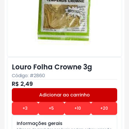
Louro Folha Crowne 3g
Código: #
2860
R$ 2,49
Adicionar ao carrinho
Subtotal:
R$ 0
+
3
+
5
+
10
+
20
Informações gerais