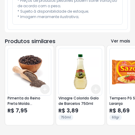
* Preços de produtos pesáveis podem sofrer variação 
de acordo com o peso;

* Sujeito à disponibilidade de estoque;

* Imagem meramente ilustrativa;
Produtos similares
Ver mais
Add
Add
+
3
+
5
+
10
+
3
+
5
+
10
Pimenta do Reino
Vinagre Colorido Galo
Tempero Pó 
Preta Moída
de Barcelos 750ml
Laranja
Tempemar 35g
R$ 7,95
R$ 3,89
R$ 8,69
750ml
60gr