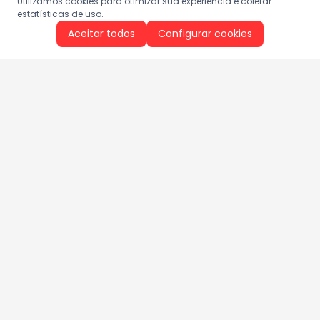
Utilizamos cookies para otimizar sua experiência e coletar
estatísticas de uso.
Aceitar todos
Configurar cookies
Aproveite as nossas promoções!
Cadastre seu e-mail e receba ofertas exclusivas.
QUERO RECEBER