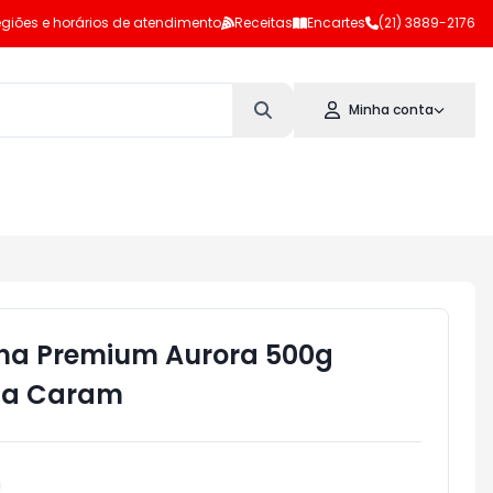
giões e horários de atendimento
Receitas
Encartes
(21) 3889-2176
Minha conta
ana Premium Aurora 500g
ola Caram