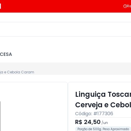
Re
NCESA
ja e Cebola Caram
Linguiça Tosc
Cerveja e Ceb
Código: #
177306
R$ 24,50
/
un
Porção de 500g. Peso Aproximado