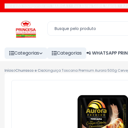
Você está navegando em:
MARICÁ I
-
Rua Abreu Sodré
,
Maricá
-
RJ
Categorias
Categorias
📲 WHATSAPP PRI
Início
Churrasco e Cia
Linguiça Toscana Premium Aurora 500g Cerve