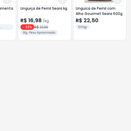
Pimenta
Linguiça de Pernil Seara kg
Linguica de Pernil com
Alho Gourmet Seara 500g
R$ 16,98
R$ 22,50
/
kg
R$ 21,90
o
-
22
%
500gr
1Kg. Peso Aproximado.