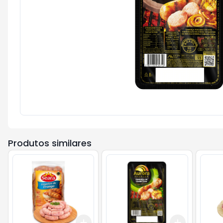
Produtos similares
Add
Add
+
3
kg
+
5
kg
+
3
+
5
+