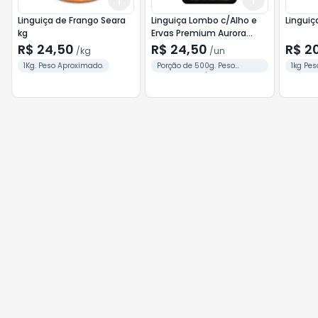
Linguiça de Frango Seara
Linguiça Lombo c/Alho e
Linguiç
kg
Ervas Premium Aurora
500g
R$ 24,50
R$ 24,50
R$ 2
/
kg
/
un
1Kg. Peso Aproximado.
Porção de 500g. Peso
1kg Pe
Aproximado / unid.