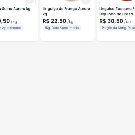
a Suína Aurora kg
Linguiça de Frango Aurora
Linguica Toscana 
kg
Biquinho Na Brasa
Perdigão 600g
0,50
R$ 22,50
R$ 30,50
/
kg
/
kg
/
un
so Aproximado
1Kg. Peso Aproximado.
Porção de 600g. Pes
Aproximado