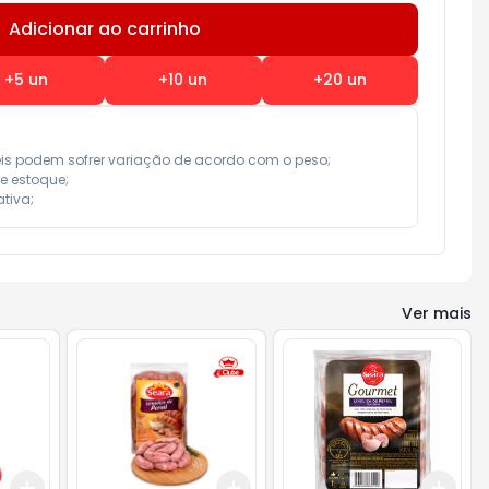
Adicionar ao carrinho
Subtotal:
R$ 0,00
+
5
un
+
10
un
+
20
un
eis podem sofrer variação de acordo com o peso;

e estoque;

tiva;
Ver mais
Add
Add
Add
+
3
+
5
+
10
+
3
kg
+
5
kg
+
3