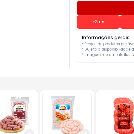
+
3
un
Informações gerais
* Preços de produtos pesáv
* Sujeito à disponibilidade d
* Imagem meramente ilustra
Add
Add
10
+
3
kg
+
5
kg
+
3
kg
+
5
kg