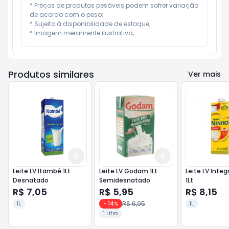
* Preços de produtos pesáveis podem sofrer variação 
de acordo com o peso;

* Sujeito à disponibilidade de estoque;

* Imagem meramente ilustrativa;
Produtos similares
Ver mais
Add
Add
+
3
+
5
+
10
+
3
+
5
+
10
Leite LV Itambé 1Lt
Leite LV Godam 1Lt
Leite LV Integ
Desnatado
Semidesnatado
1Lt
R$ 7,05
R$ 5,95
R$ 8,15
R$ 6,95
1L
-
14
%
1L
1 Litro