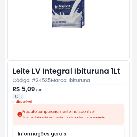
Leite LV Integral Ibituruna 1Lt
Código: #
24525
Marca:
Ibituruna
R$ 5,09
/
un
1.0 lt
Indisponível
Produto temporariamente indisponível!
Este produto está sem estoque disponível no momento.
Informações gerais