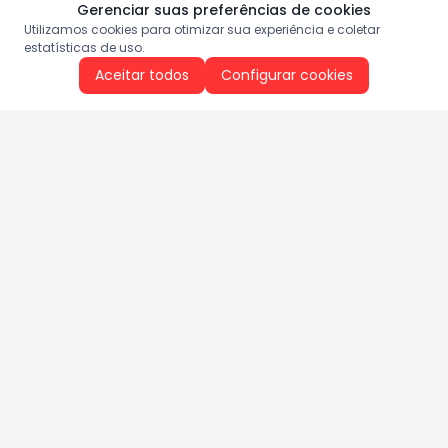
Gerenciar suas preferências de cookies
Utilizamos cookies para otimizar sua experiência e coletar
estatísticas de uso.
Aceitar todos
Configurar cookies
Aproveite as nossas promoções!
Cadastre seu e-mail e receba ofertas exclusivas.
QUERO RECEBER