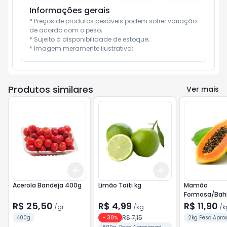
Informações gerais
* Preços de produtos pesáveis podem sofrer variação 
de acordo com o peso;

* Sujeito à disponibilidade de estoque;

* Imagem meramente ilustrativa;
Produtos similares
Ver mais
Add
Add
+
1.2
gr
+
2
gr
+
2.4
kg
+
4
kg
Acerola Bandeja 400g
Limão Taiti kg
Mamão
Formosa/Bahi
R$ 25,50
R$ 4,99
R$ 11,90
/
gr
/
kg
/
k
R$ 7,15
400g
-
30
%
2kg Peso Apro
Unid.