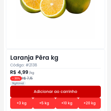
Laranja Pêra kg
Código: #
2138
R$ 4,99
/
kg
R$ 7,15
-
30
%
1Kg6Unid
Adicionar ao carrinho
Subtotal:
R$ 0
+
3
kg
+
5
kg
+
10
kg
+
20
kg