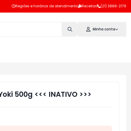
Regiões e horários de atendimento
Receitas
(21) 3889-2176
Minha conta
Yoki 500g <<< INATIVO >>>