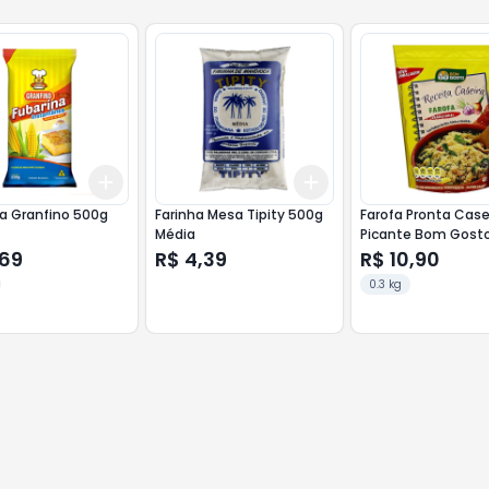
Add
Add
10
+
3
+
5
+
10
+
3
+
5
+
10
Fubarina Granfino 500g
Farinha Mesa Tipity 500g
Farofa Pronta Case
Média
Picante Bom Gost
<<< INATIVO >>>
,69
R$ 4,39
R$ 10,90
0.3 kg