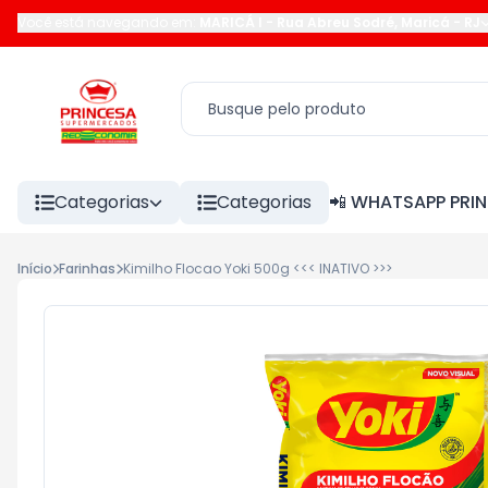
Você está navegando em:
MARICÁ I
-
Rua Abreu Sodré
,
Maricá
-
RJ
Categorias
Categorias
📲 WHATSAPP PRI
Início
Farinhas
Kimilho Flocao Yoki 500g <<< INATIVO >>>