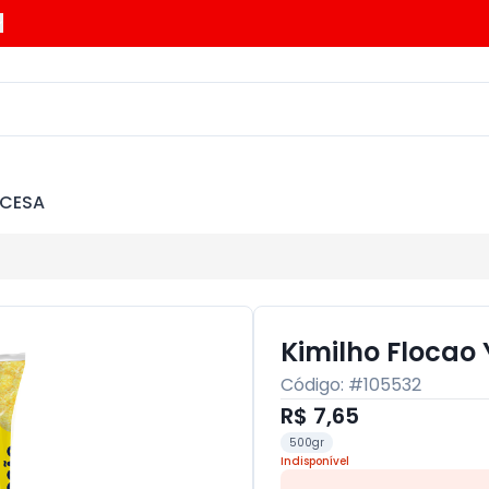
NCESA
Kimilho Flocao 
Código: #
105532
R$ 7,65
500gr
Indisponível