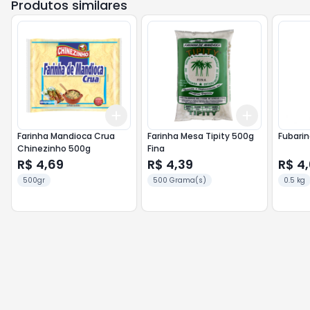
Produtos similares
Add
Add
+
3
+
5
+
10
+
3
+
5
+
Farinha Mandioca Crua
Farinha Mesa Tipity 500g
Chinezinho 500g
Fina
R$ 4,69
R$ 4,39
R$ 4
500gr
500 Grama(s)
0.5 kg