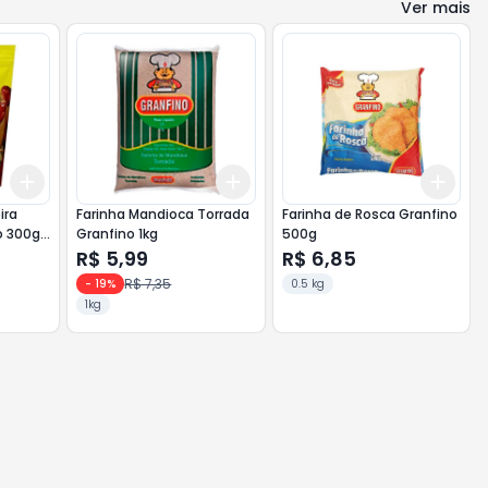
Ver mais
Add
Add
Add
+
3
+
5
+
10
+
3
+
5
+
10
+
3
ira
Farinha Mandioca Torrada
Farinha de Rosca Granfino
o 300g
Granfino 1kg
500g
R$ 5,99
R$ 6,85
R$ 7,35
-
19
%
0.5 kg
1kg