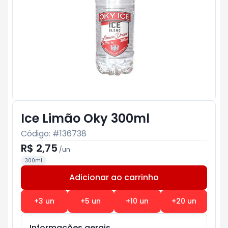
Ice Limão Oky 300ml
Código: #
136738
R$ 2,75
/
un
300ml
Adicionar ao carrinho
Subtotal:
R$ 0
+
3
un
+
5
un
+
10
un
+
20
un
Informações gerais