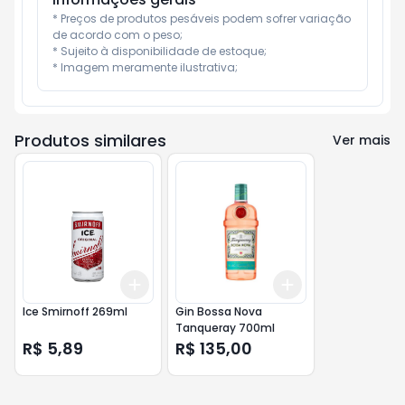
* Preços de produtos pesáveis podem sofrer variação 
de acordo com o peso;

* Sujeito à disponibilidade de estoque;

* Imagem meramente ilustrativa;
Produtos similares
Ver mais
Add
Add
+
3
+
5
+
10
+
3
+
5
+
10
Ice Smirnoff 269ml
Gin Bossa Nova
Tanqueray 700ml
R$ 5,89
R$ 135,00