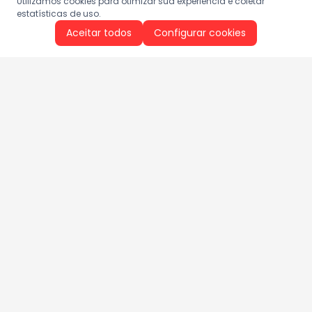
Utilizamos cookies para otimizar sua experiência e coletar
estatísticas de uso.
Aceitar todos
Configurar cookies
Aproveite as nossas promoções!
Cadastre seu e-mail e receba ofertas exclusivas.
QUERO RECEBER