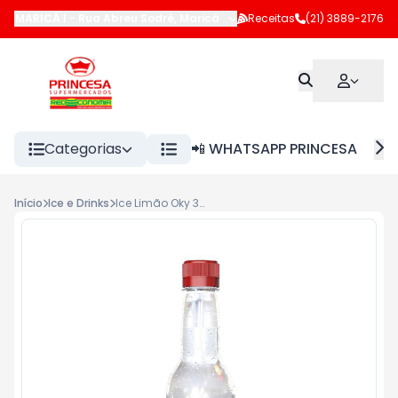
MARICÁ I
-
Rua Abreu Sodré
,
Maricá
-
RJ
Receitas
(21) 3889-2176
Categorias
📲 WHATSAPP PRINCESA
Início
Ice e Drinks
Ice Limão Oky 300ml