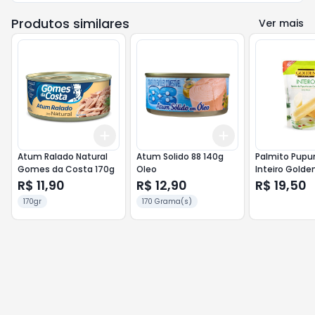
Produtos similares
Ver mais
Add
Add
+
3
+
5
+
10
+
3
+
5
+
10
Atum Ralado Natural
Atum Solido 88 140g
Palmito Pupu
Gomes da Costa 170g
Oleo
Inteiro Golde
Flex 200g
R$ 11,90
R$ 12,90
R$ 19,50
170gr
170 Grama(s)