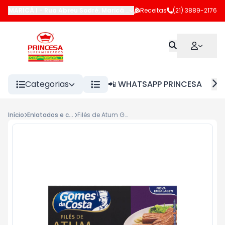
MARICÁ I
-
Rua Abreu Sodré
,
Maricá
-
RJ
Receitas
(21) 3889-2176
Categorias
📲 WHATSAPP PRINCESA
Início
Enlatados e conservas
Filés de Atum Gomes da Costa 125g Azeite e Alho