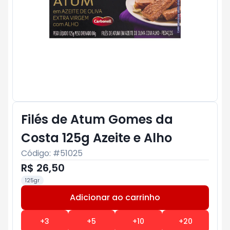
Filés de Atum Gomes da
Costa 125g Azeite e Alho
Código: #
51025
R$ 26,50
125gr
Adicionar ao carrinho
Subtotal:
R$ 0
+
3
+
5
+
10
+
20