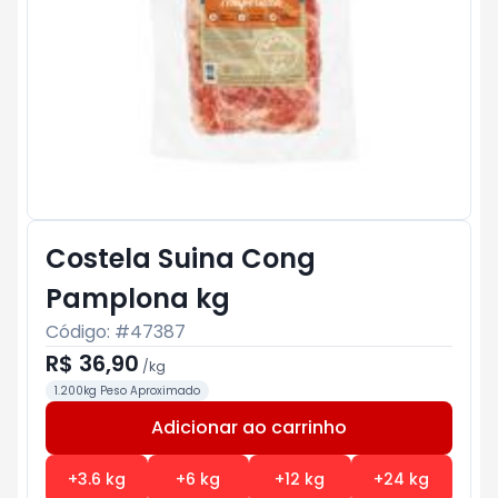
Costela Suina Cong
Pamplona kg
Código: #
47387
R$ 36,90
/
kg
1.200kg Peso Aproximado
Adicionar ao carrinho
Subtotal:
R$ 0
+
3.6
kg
+
6
kg
+
12
kg
+
24
kg