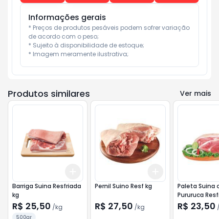
Informações gerais
* Preços de produtos pesáveis podem sofrer variação 
de acordo com o peso;

* Sujeito à disponibilidade de estoque;

* Imagem meramente ilustrativa;
Produtos similares
Ver mais
Add
Add
+
1.5
kg
+
2.5
kg
+
3
kg
+
5
kg
Barriga Suina Resfriada
Pernil Suino Resf kg
Paleta Suina
kg
Pururuca Resf
R$ 25,50
R$ 27,50
R$ 23,50
/
kg
/
kg
500gr