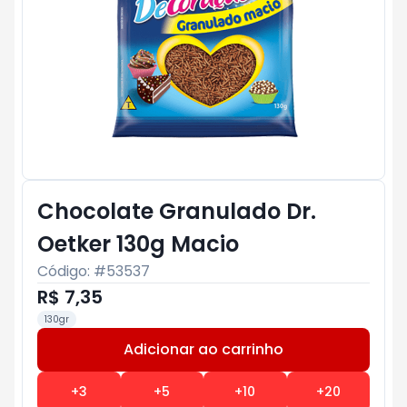
Chocolate Granulado Dr.
Oetker 130g Macio
Código: #
53537
R$ 7,35
130gr
Adicionar ao carrinho
Subtotal:
R$ 0
+
3
+
5
+
10
+
20