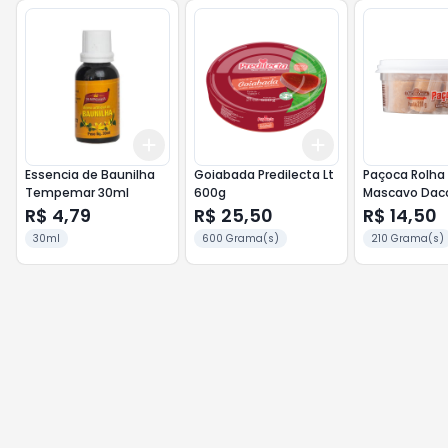
Add
Add
+
3
+
5
+
10
+
3
+
5
+
10
Essencia de Baunilha
Goiabada Predilecta Lt
Paçoca Rolha
Tempemar 30ml
600g
Mascavo Daco
210g
R$ 4,79
R$ 25,50
R$ 14,50
30ml
600 Grama(s)
210 Grama(s)