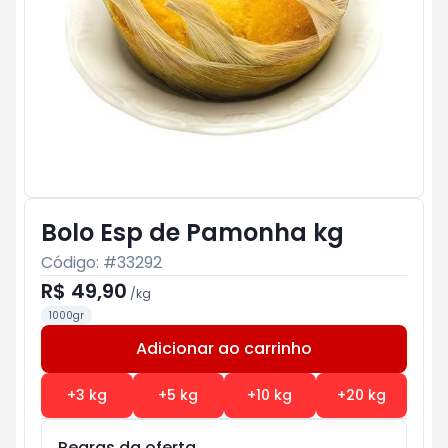
Bolo Esp de Pamonha kg
Código: #
33292
R$ 49,90
/
kg
1000gr
Adicionar ao carrinho
Subtotal:
R$ 0
+
3
kg
+
5
kg
+
10
kg
+
20
kg
Regras da oferta