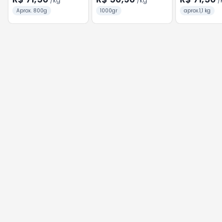
/
kg
/
kg
/
Aprox. 800g
1000gr
aprox.1,1 kg