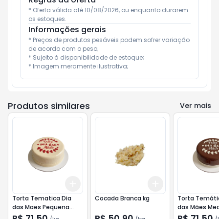
* Oferta válida até 10/08/2026, ou enquanto durarem 
os estoques.
Informações gerais
* Preços de produtos pesáveis podem sofrer variação 
de acordo com o peso;

* Sujeito à disponibilidade de estoque;

* Imagem meramente ilustrativa;
Produtos similares
Ver mais
Add
Add
+
2.4
kg
+
4
kg
+
3
kg
+
5
kg
Torta Tematica Dia
Cocada Branca kg
Torta Temáti
das Maes Pequena
das Mães Med
Leitinho kg
Chocolate kg
R$ 71,50
R$ 50,90
R$ 71,50