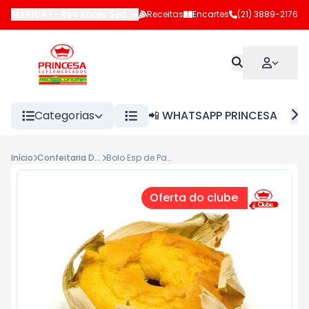
MARICÁ I
-
Rua Abreu Sodré
,
Maricá
Receitas
-
RJ
Encartes
(21) 3889-2176
Categorias
📲 WHATSAPP PRINCESA
Início
Confeitaria Doce
Bolo Esp de Pamonha kg
Oferta do clube