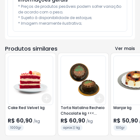
* Preços de produtos pesáveis podem sofrer variação 
de acordo com o peso;

* Sujeito à disponibilidade de estoque;

* Imagem meramente ilustrativa;
Produtos similares
Ver mais
Add
Add
+
3
kg
+
5
kg
+
3.3
kg
+
5.5
kg
Cake Red Velvet kg
Torta Natalina Recheio
Manjar kg
Chocolate kg <<<
INATIVO >>>
R$ 60,90
R$ 60,90
R$ 50,90
/
kg
/
kg
1000gr
aprox.1,1 kg
100gr