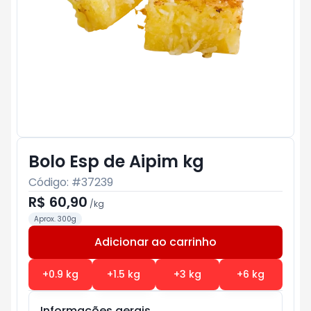
Bolo Esp de Aipim kg
Código: #
37239
R$ 60,90
/
kg
Aprox. 300g
Adicionar ao carrinho
Subtotal:
R$ 0
+
0.9
kg
+
1.5
kg
+
3
kg
+
6
kg
Informações gerais