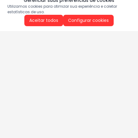
Gerenciar suas preferências de cookies
Utilizamos cookies para otimizar sua experiência e coletar
estatísticas de uso.
Aceitar todos
Configurar cookies
Aproveite as nossas promoções!
Cadastre seu e-mail e receba ofertas exclusivas.
QUERO RECEBER