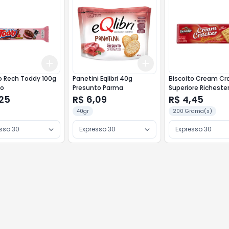
Add
Add
10
+
3
+
5
+
10
+
3
+
5
+
10
o Rech Toddy 100g
Panetini Eqlibri 40g
Biscoito Cream Cr
o
Presunto Parma
Superiore Richester 170
Sabor Amanteigad
,25
R$ 6,09
R$ 4,45
40gr
200 Grama(s)
sso 30
Expresso 30
Expresso 30