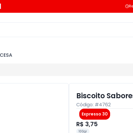
Re
NCESA
Biscoito Sabore
Código: #
4762
Expresso 30
R$ 3,75
100gr