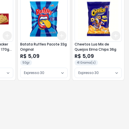
Add
Add
Add
+
3
+
5
+
10
+
3
+
5
+
10
+
3
acker
Batata Ruffles Pacote 33g
Cheetos Lua Mix de
g
Original
Queijos Elma Chips 36g
o
R$ 5,09
R$ 5,09
50gr
41 Grama(s)
Expresso 30
Expresso 30