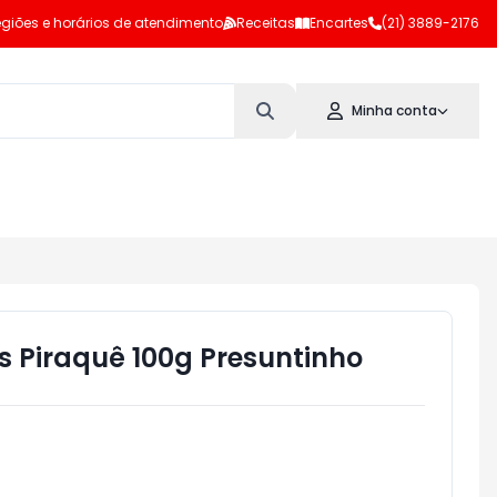
giões e horários de atendimento
Receitas
Encartes
(21) 3889-2176
Minha conta
s Piraquê 100g Presuntinho