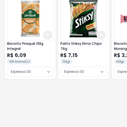
Add
Add
+
3
+
5
+
10
+
3
+
5
+
Biscoito Piraquê 138g
Palito Stiksy Elma Chips
Biscoit
Integral
76g
Morang
R$ 6,09
R$ 7,15
R$ 3
138 Grama(s)
130gr
100gr
Expresso 30
Expresso 30
Expre