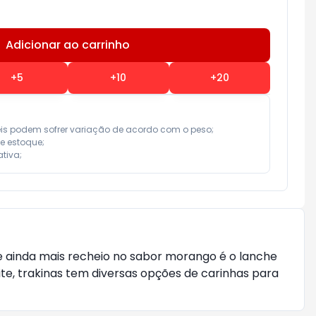
Adicionar ao carrinho
Subtotal:
R$ 0,00
+
5
+
10
+
20
eis podem sofrer variação de acordo com o peso;

e estoque;

tiva;
 e ainda mais recheio no sabor morango é o lanche
e, trakinas tem diversas opções de carinhas para