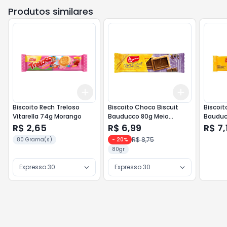
Produtos similares
Add
Add
+
3
+
5
+
10
+
3
+
5
+
Biscoito Rech Treloso
Biscoito Choco Biscuit
Biscoit
Vitarella 74g Morango
Bauducco 80g Meio
Bauduc
Amargo
R$ 2,65
R$ 6,99
R$ 7,
R$ 8,75
80 Grama(s)
-
20
%
80gr
Expresso 30
Expresso 30