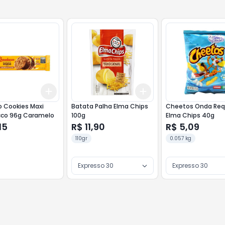
Add
Add
10
+
3
+
5
+
10
+
3
+
5
+
10
o Cookies Maxi
Batata Palha Elma Chips
Cheetos Onda Req
co 96g Caramelo
100g
Elma Chips 40g
15
R$ 11,90
R$ 5,09
110gr
0.057 kg
Expresso 30
Expresso 30