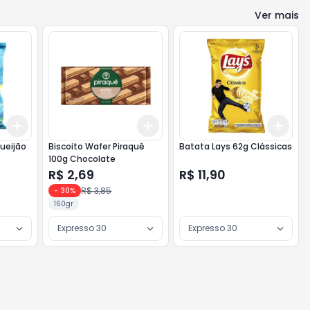
Ver mais
Add
Add
Add
+
3
+
5
+
10
+
3
+
5
+
10
+
3
ueijão
Biscoito Wafer Piraquê
Batata Lays 62g Clássicas
100g Chocolate
R$ 2,69
R$ 11,90
R$ 3,85
-
30
%
160gr
Expresso 30
Expresso 30