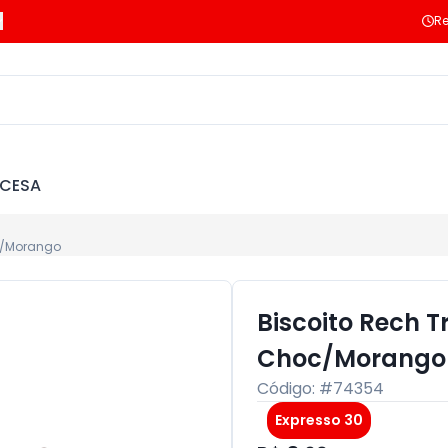
Re
NCESA
oc/Morango
Biscoito Rech T
Choc/Morango
Código: #
74354
Expresso 30