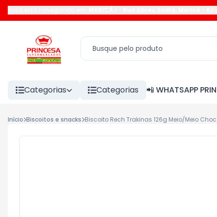
Você está navegando em:
MARICÁ I
-
Rua Abreu Sodré
,
Maricá
-
RJ
Categorias
Categorias
📲 WHATSAPP PRI
Início
Biscoitos e snacks
Biscoito Rech Trakinas 126g Meio/Meio Ch