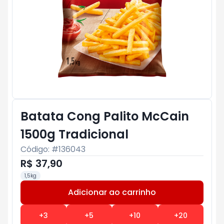
Batata Cong Palito McCain
1500g Tradicional
Código: #
136043
R$ 37,90
1,5kg
Adicionar ao carrinho
Subtotal:
R$ 0
+
3
+
5
+
10
+
20