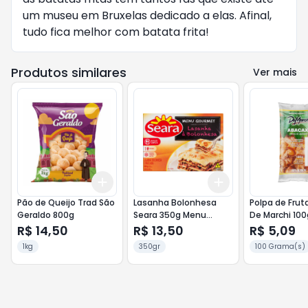
um museu em Bruxelas dedicado a elas. Afinal,
tudo fica melhor com batata frita!
Produtos similares
Ver mais
Add
Add
+
3
+
5
+
10
+
3
+
5
+
10
Pão de Queijo Trad São
Lasanha Bolonhesa
Polpa de Frut
Geraldo 800g
Seara 350g Menu
De Marchi 100
Gourmet
R$ 14,50
R$ 13,50
R$ 5,09
1kg
350gr
100 Grama(s)