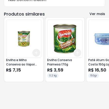
Produtos similares
Ver mais
Add
Add
+
3
+
5
+
10
+
3
+
5
+
10
Ervilha e Milho
Ervilha Conserva
Patê Atum G
Conserva ao Vapor
Pramesa 170g
Costa 150g 
Fugini Lt 170g
R$ 7,15
R$ 3,59
R$ 16,50
0.2 kg
150gr