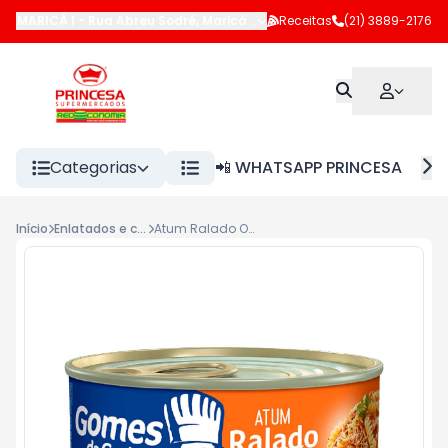
MARICÁ I
-
Rua Abreu Sodré
,
Maricá
-
RJ
Receitas
(21) 3889-2176
Categorias
📲 WHATSAPP PRINCESA
Início
Enlatados e conservas
Atum Ralado Oleo Gomes da Costa 170g