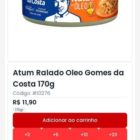
Atum Ralado Oleo Gomes da
Costa 170g
Código: #
10276
R$ 11,90
170gr
Adicionar ao carrinho
Subtotal:
R$ 0
+
3
+
5
+
10
+
20