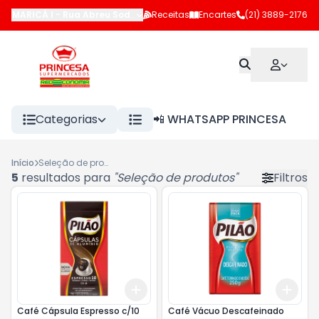
MARICÁ I
-
Rua Abreu Sodré
,
Maricá
Receitas
-
RJ
Encartes
(21) 3889-2176
Categorias
📲 WHATSAPP PRINCESA
Início
Seleção de produtos
5
resultados para
"
Seleção de produtos
"
Filtros
Add
Add
+
3
+
5
+
10
+
3
Café Cápsula Espresso c/10
Café Vácuo Descafeinado