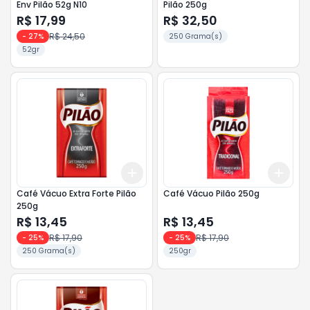
Env Pilão 52g N10
Pilão 250g
R$ 17,99
R$ 32,50
R$ 24,50
-
27
%
250 Grama(s)
52gr
Add
Add
+
3
+
5
+
10
+
3
Café Vácuo Extra Forte Pilão
Café Vácuo Pilão 250g
250g
R$ 13,45
R$ 13,45
R$ 17,90
R$ 17,90
-
25
%
-
25
%
250 Grama(s)
250gr