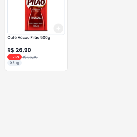
Add
+
3
+
5
+
10
Café Vácuo Pilão 500g
R$ 26,90
R$ 35,90
-
25
%
0.5 kg