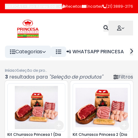
MARICÁ I
-
Rua Abreu Sodré
,
Maricá
Receitas
-
RJ
Encartes
(21) 3889-2176
Categorias
📲 WHATSAPP PRINCESA
Início
Seleção de produtos
3
resultados para
"
Seleção de produtos
"
Filtros
Add
Add
+
3
+
5
+
10
+
3
Kit Churrasco Princesa 1 (Dia
Kit Churrasco Princesa 2 (Dia