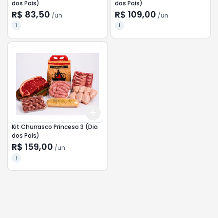
dos Pais)
dos Pais)
R$ 83,50
R$ 109,00
/
un
/
un
1
1
Add
+
3
+
5
+
10
Kit Churrasco Princesa 3 (Dia
dos Pais)
R$ 159,00
/
un
1