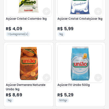
Add
Add
+
3
+
5
+
10
+
3
Açúcar Cristal Colombo 1kg
Açúcar Cristal Cristalçúcar 1kg
R$ 4,09
R$ 5,99
1 Quilograma(s)
1kg
Add
Add
+
3
+
5
+
10
+
3
Açúcar Demerara Naturale
Açúcar Fit União 500g
União 1kg
R$ 8,69
R$ 5,29
1kg
500gr