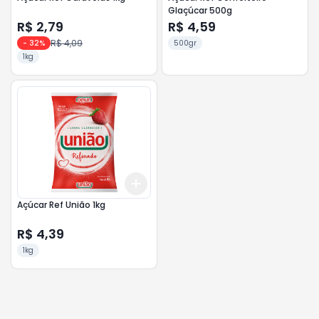
Glaçúcar 500g
R$ 2,79
R$ 4,59
R$ 4,09
-
32
%
500gr
1kg
Add
+
3
+
5
+
10
Açúcar Ref União 1kg
R$ 4,39
1kg