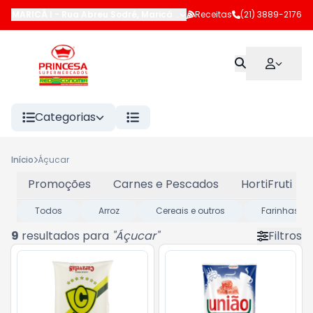
MARICÁ I
-
Rua Abreu Sodré
,
Maricá
-
RJ
Receitas
(21) 3889-2176
Categorias
Início
Áçucar
Promoções
Carnes e Pescados
HortiFruti
Todos
Arroz
Cereais e outros
Farinhas
9
resultados para
"
Áçucar
"
Filtros