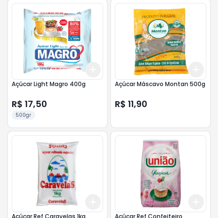
Add
Add
+
3
+
5
+
10
+
3
Açúcar Light Magro 400g
Açúcar Máscavo Montan 500g
R$ 17,50
R$ 11,90
500gr
Add
Add
+
3
+
5
+
10
+
3
Açúcar Ref Caravelas 1kg
Açúcar Ref Confeiteiro