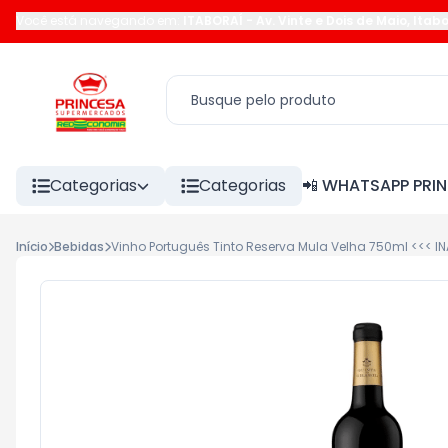
Você está navegando em:
ITABORAÍ
-
Av. Vinte e Dois de Maio
,
Itabo
Categorias
Categorias
📲 WHATSAPP PRI
Início
Bebidas
Vinho Português Tinto Reserva Mula Velha 750ml <<< IN