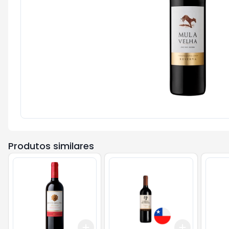
Produtos similares
Add
Add
+
3
+
5
+
10
+
3
+
5
+