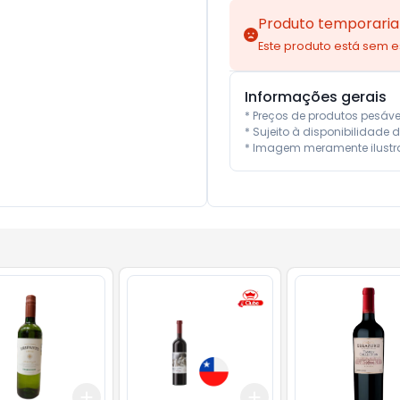
Produto temporaria
Este produto está sem 
Informações gerais
* Preços de produtos pesáv
* Sujeito à disponibilidade d
* Imagem meramente ilustra
Add
Add
10
+
3
+
5
+
10
+
3
+
5
+
10