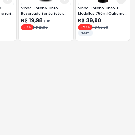
o
Vinho Chileno Tinto
Vinho Chileno Tinto 3
rrazuriz
Reservado Santa Ester
Medallas 750ml Cabernet
750ml Cabernet
Sauvignon
R$ 19,98
R$ 39,90
/
un
Sauvignon
R$ 21,98
R$ 50,90
-
9
%
-
22
%
750ml