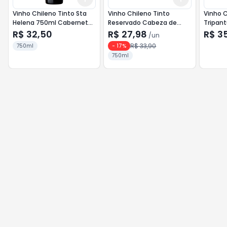
Vinho Chileno Tinto Sta
Vinho Chileno Tinto
Vinho C
Helena 750ml Cabernet
Reservado Cabeza de
Tripan
Sauvignon
Piedra 750ml Carmenere
Chardo
R$ 32,50
R$ 27,98
R$ 3
/
un
R$ 33,90
750ml
-
17
%
750ml