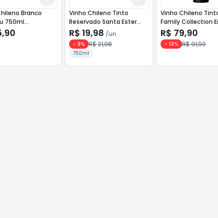
hileno Branco
Vinho Chileno Tinto
Vinho Chileno Tint
tu 750ml
Reservado Santa Ester
Family Collection E
nnay
750ml Merlot
750ml Cabernet
5,90
R$ 19,98
R$ 79,90
/
un
Sauvignon
R$ 21,98
R$ 91,90
-
9
%
-
13
%
750ml