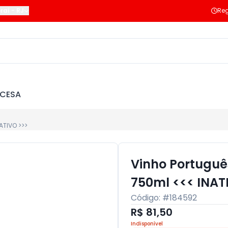
raí
-
RJ
Reg
NCESA
ATIVO >>>
Vinho Portuguê
750ml <<< INAT
Código: #
184592
R$ 81,50
Indisponível