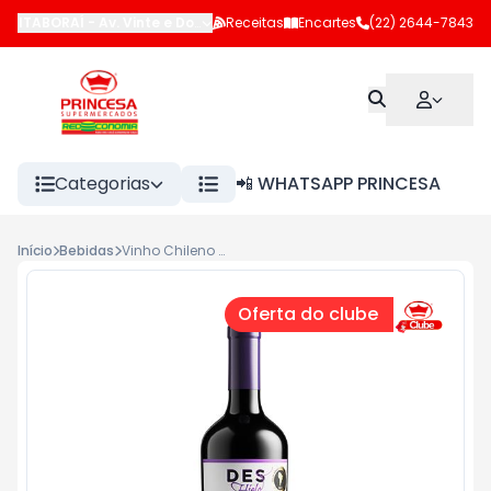
ITABORAÍ
-
Av. Vinte e Dois de Maio
Receitas
,
Itaboraí
Encartes
-
RJ
(22) 2644-7843
Categorias
📲 WHATSAPP PRINCESA
Início
Bebidas
Vinho Chileno Tinto Des Hielo 750ml Carmenere
Oferta do clube