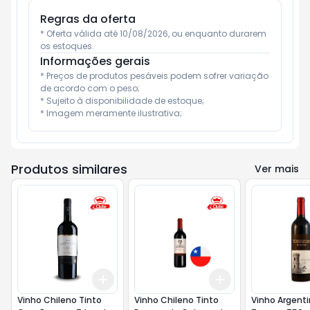
Regras da oferta
* Oferta válida até 10/08/2026, ou enquanto durarem 
os estoques.
Informações gerais
* Preços de produtos pesáveis podem sofrer variação 
de acordo com o peso;

* Sujeito à disponibilidade de estoque;

* Imagem meramente ilustrativa;
Produtos similares
Ver mais
Add
Add
+
3
+
5
+
10
+
3
+
5
+
10
Vinho Chileno Tinto
Vinho Chileno Tinto
Vinho Argenti