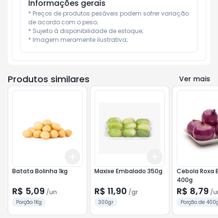
Informações gerais
* Preços de produtos pesáveis podem sofrer variação 
de acordo com o peso;

* Sujeito à disponibilidade de estoque;

* Imagem meramente ilustrativa;
Produtos similares
Ver mais
Add
Add
+
3
+
5
+
10
+
0.9
gr
+
1.5
gr
Batata Bolinha 1kg
Maxixe Embalado 350g
Cebola Roxa 
400g
R$ 5,09
R$ 11,90
R$ 8,79
/
un
/
gr
/
u
Porção 1Kg
300gr
Porção de 400