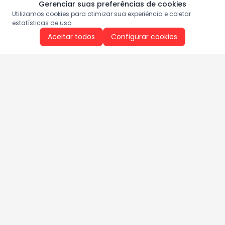
Gerenciar suas preferências de cookies
Utilizamos cookies para otimizar sua experiência e coletar
estatísticas de uso.
Aceitar todos
Configurar cookies
Aproveite as nossas promoções!
Cadastre seu e-mail e receba ofertas exclusivas.
QUERO RECEBER