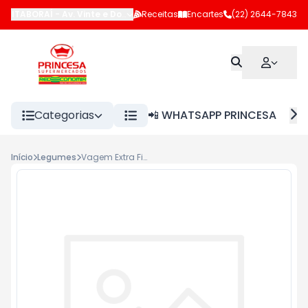
ITABORAÍ
-
Av. Vinte e Dois de Maio
Receitas
,
Itaboraí
Encartes
-
RJ
(22) 2644-7843
Categorias
📲 WHATSAPP PRINCESA
Início
Legumes
Vagem Extra Fina Orgânico 300g <<< INATIVO >>>