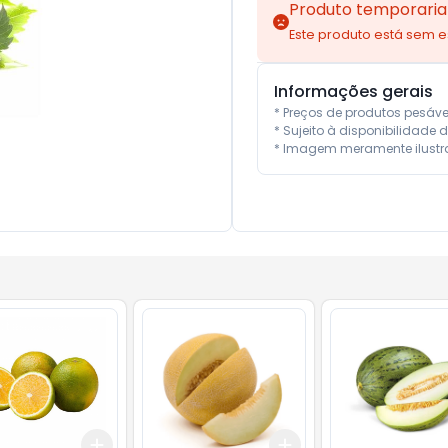
Produto temporaria
Este produto está sem 
Informações gerais
* Preços de produtos pesáv
* Sujeito à disponibilidade d
* Imagem meramente ilustra
Add
Add
gr
+
3
kg
+
5
kg
+
3.6
kg
+
6
kg