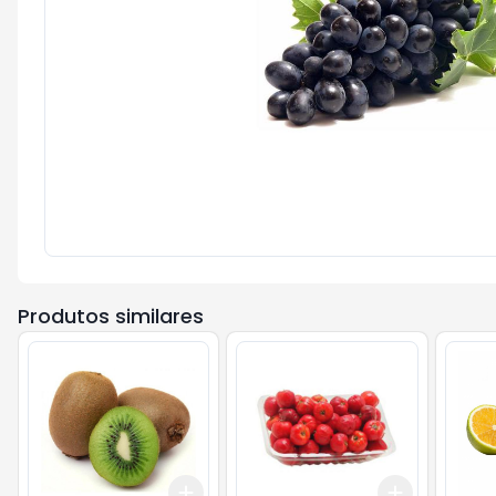
Produtos similares
Add
Add
+
1.8
kg
+
3
kg
+
1.2
gr
+
2