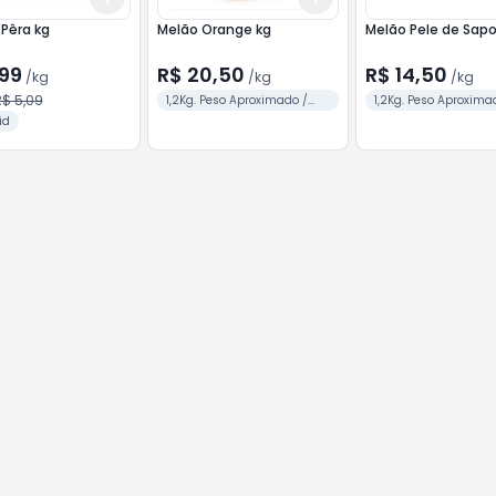
 Pêra kg
Melão Orange kg
Melão Pele de Sapo
,99
R$ 20,50
R$ 14,50
/
kg
/
kg
/
kg
$ 5,09
1,2Kg. Peso Aproximado /
1,2Kg. Peso Aproxima
Unid.
Unid.
id