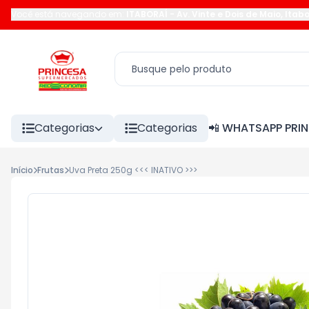
Você está navegando em:
ITABORAÍ
-
Av. Vinte e Dois de Maio
,
Itabo
Categorias
Categorias
📲 WHATSAPP PRI
Início
Frutas
Uva Preta 250g <<< INATIVO >>>