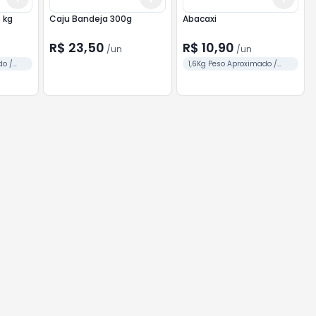
 kg
Caju Bandeja 300g
Abacaxi
R$ 23,50
R$ 10,90
/
un
/
un
do /
1,6Kg Peso Aproximado /
Unid.