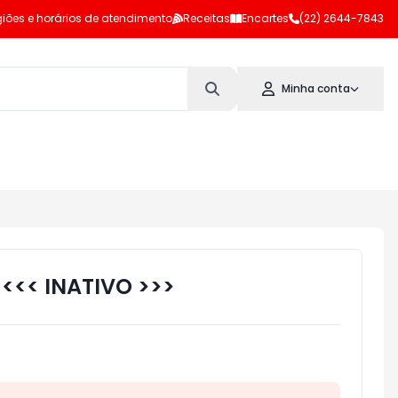
iões e horários de atendimento
Receitas
Encartes
(22) 2644-7843
Minha conta
 <<< INATIVO >>>