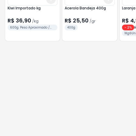
Kiwi Importado kg
Acerola Bandeja 400g
Laranja
R$ 36,90
R$ 25,50
R$ 4
/
kg
/
gr
R
600g. Peso Aproximado /
400g
-
2
%
Unid.
1Kg6Un