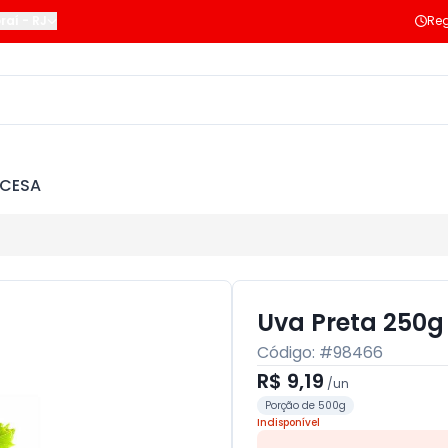
raí
-
RJ
Reg
NCESA
Uva Preta 250g
Código: #
98466
R$ 9,19
/
un
Porção de 500g
Indisponível