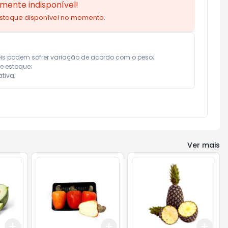
mente indisponível!
estoque disponível no momento.
eis podem sofrer variação de acordo com o peso;

e estoque;

tiva;
Ver mais
Add
Add
Add
+
3.6
kg
+
6
kg
+
3
+
5
+
10
+
3