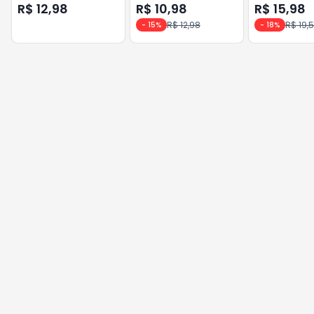
ANALISE >>>
Ação <<< ANALISE >>>
R$ 12,98
R$ 10,98
R$ 15,98
R$ 12,98
R$ 19,
-
15
%
-
18
%