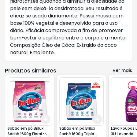
hidratantes ajudando a diminuir a oleosidade da
pele sem deixá-la desidratada. Seu resultado é
eficaz se usado diariamente. Possui massa com
base 100% vegetal e desenvolvido para o uso
diário. Eficácia comprovada a fim de promover
bem-estar e equilíbrio entre o corpo e a mente.
Composição Óleo de Côco: Extraido do coco
natural. Emoliente.
Produtos similares
Ver mais
Add
Add
+
3
+
5
+
10
+
3
+
5
+
10
Sabão em pó Brilux
Sabão em pó Brilux
Lava Roupas L
Sachê 1600g Floral <<<
Sachê 1600g Tripla
3Lt Lavanda