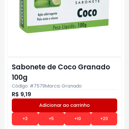
Sabonete de Coco Granado
100g
Código: #
7579
Marca:
Granado
R$ 9,19
Adicionar ao carrinho
Subtotal:
R$ 0
+
3
+
5
+
10
+
20