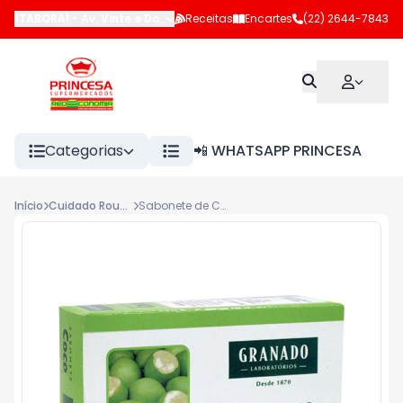
ITABORAÍ
-
Av. Vinte e Dois de Maio
Receitas
,
Itaboraí
Encartes
-
RJ
(22) 2644-7843
Categorias
📲 WHATSAPP PRINCESA
Início
Cuidado Roupas-Lavar
Sabonete de Coco Granado 100g