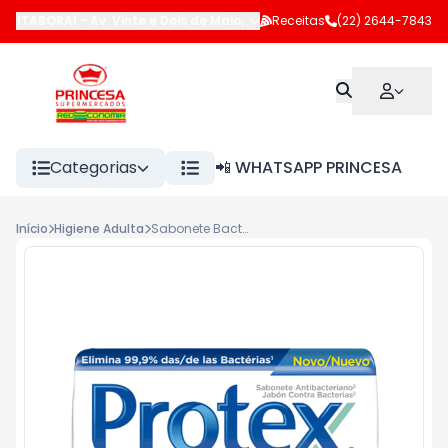
ITABORAÍ
-
Av. Vinte e Dois de Maio
,
Itaboraí
Receitas
-
RJ
(22) 2644-7843
Categorias
📲 WHATSAPP PRINCESA
Início
Higiene Adulta
Sabonete Bacteric Protex 85g Erva Doce