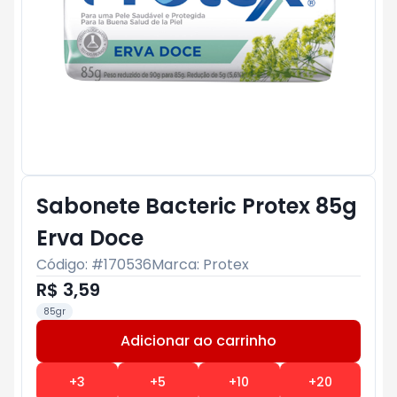
Sabonete Bacteric Protex 85g
Erva Doce
Código: #
170536
Marca:
Protex
R$ 3,59
85gr
Adicionar ao carrinho
Subtotal:
R$ 0
+
3
+
5
+
10
+
20