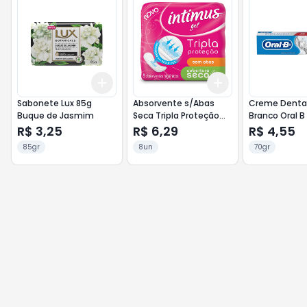
Add
Add
+
3
+
5
+
10
+
3
+
5
+
10
Sabonete Lux 85g
Absorvente s/Abas
Creme Dental
Buque de Jasmim
Seca Tripla Proteção
Branco Oral B
Intimus 8un
R$ 3,25
R$ 6,29
R$ 4,55
85gr
8un
70gr