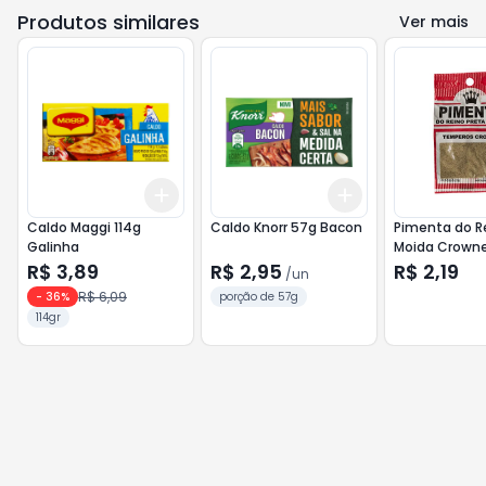
Produtos similares
Ver mais
Add
Add
+
3
+
5
+
10
+
3
+
5
+
10
Caldo Maggi 114g
Caldo Knorr 57g Bacon
Pimenta do R
Galinha
Moida Crow
R$ 3,89
R$ 2,95
R$ 2,19
/
un
R$ 6,09
-
36
%
porção de 57g
114gr