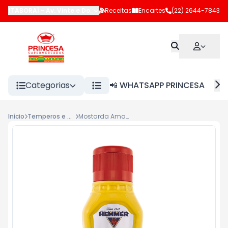
ITABORAÍ
-
Av. Vinte e Dois de Maio
Receitas
,
Itaboraí
Encartes
-
RJ
(22) 2644-7843
Categorias
📲 WHATSAPP PRINCESA
Início
Temperos e outros
Mostarda Amarela Hemmer 200g