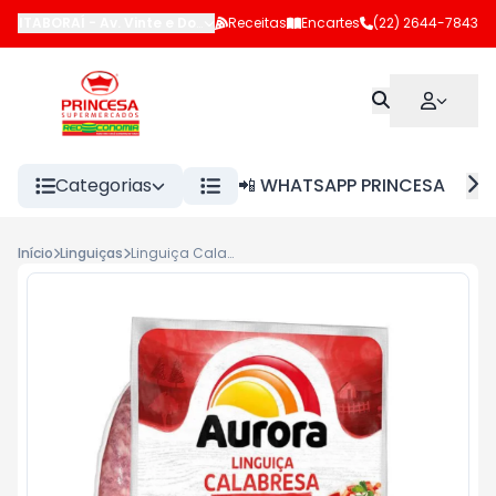
ITABORAÍ
-
Av. Vinte e Dois de Maio
Receitas
,
Itaboraí
Encartes
-
RJ
(22) 2644-7843
Categorias
📲 WHATSAPP PRINCESA
Início
Linguiças
Linguiça Calabresa Enroladinha Congelada Aurora 700g <<< ANALISE >>>