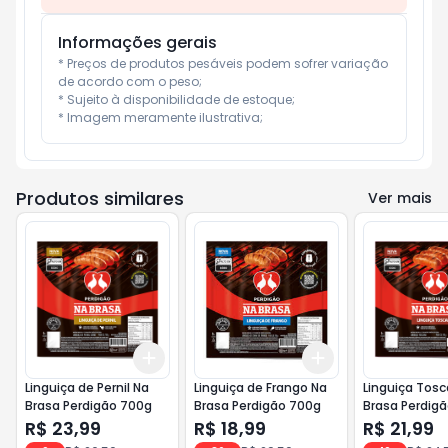
Informações gerais
* Preços de produtos pesáveis podem sofrer variação 
de acordo com o peso;

* Sujeito à disponibilidade de estoque;

* Imagem meramente ilustrativa;
Produtos similares
Ver mais
Add
Add
+
3
+
5
+
10
+
3
+
5
+
10
Linguiça de Pernil Na
Linguiça de Frango Na
Linguiça Tos
Brasa Perdigão 700g
Brasa Perdigão 700g
Brasa Perdig
R$ 23,99
R$ 18,99
R$ 21,99