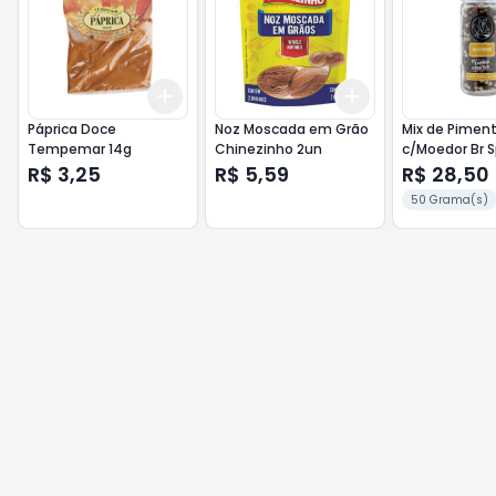
Add
Add
+
3
+
5
+
10
+
3
+
5
+
10
Páprica Doce
Noz Moscada em Grão
Mix de Pimen
Tempemar 14g
Chinezinho 2un
c/Moedor Br S
50g
R$ 3,25
R$ 5,59
R$ 28,50
50 Grama(s)