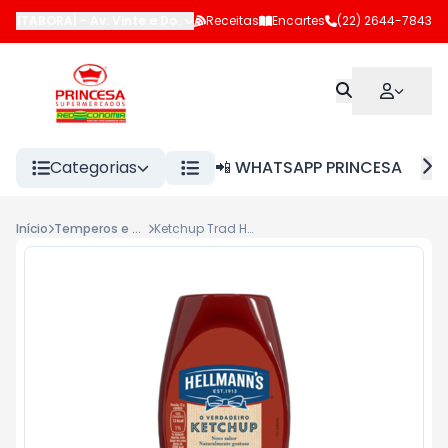
ITABORAÍ
-
Av. Vinte e Dois de Maio
Receitas
,
Itaboraí
Encartes
-
RJ
(22) 2644-7843
Categorias
📲 WHATSAPP PRINCESA
Início
Temperos e outros
Ketchup Trad Hellmann´s 380g