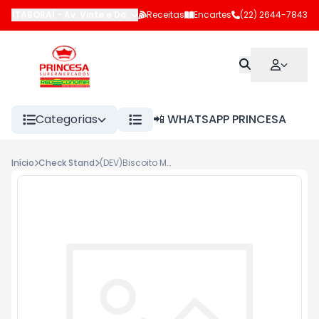
ITABORAÍ
-
Av. Vinte e Dois de Maio
Receitas
,
Itaboraí
Encartes
-
RJ
(22) 2644-7843
Categorias
📲 WHATSAPP PRINCESA
Início
Check Stand
(DEV)Biscoito Mel e Cacau Belvita 25g <<< INATIVO >>>