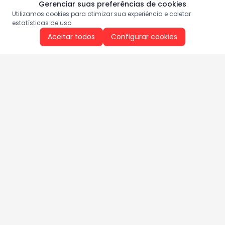
Gerenciar suas preferências de cookies
Utilizamos cookies para otimizar sua experiência e coletar
estatísticas de uso.
Aceitar todos
Configurar cookies
Aproveite as nossas promoções!
Cadastre seu e-mail e receba ofertas exclusivas.
QUERO RECEBER