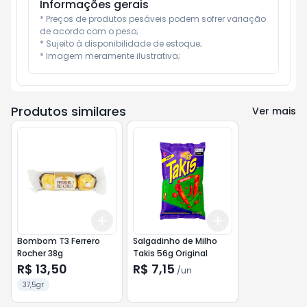
Informações gerais
* Preços de produtos pesáveis podem sofrer variação 
de acordo com o peso;

* Sujeito à disponibilidade de estoque;

* Imagem meramente ilustrativa;
Produtos similares
Ver mais
Add
Add
+
3
+
5
+
10
+
3
+
5
+
10
Bombom T3 Ferrero
Salgadinho de Milho
Rocher 38g
Takis 56g Original
R$ 13,50
R$ 7,15
/
un
37,5gr