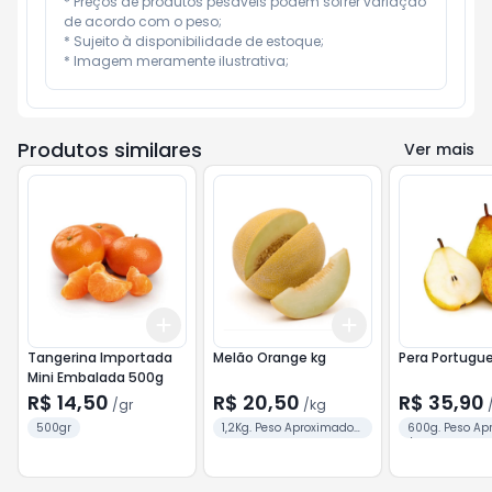
* Preços de produtos pesáveis podem sofrer variação 
de acordo com o peso;

* Sujeito à disponibilidade de estoque;

* Imagem meramente ilustrativa;
Produtos similares
Ver mais
Add
Add
+
1.5
gr
+
2.5
gr
+
3.6
kg
+
6
kg
Tangerina Importada
Melão Orange kg
Pera Portugu
Mini Embalada 500g
R$ 14,50
R$ 20,50
R$ 35,90
/
gr
/
kg
500gr
1,2Kg. Peso Aproximado /
600g. Peso Ap
Unid.
/ 4 Unid.