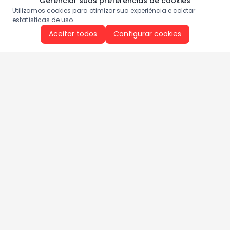
Gerenciar suas preferências de cookies
Utilizamos cookies para otimizar sua experiência e coletar
estatísticas de uso.
Aceitar todos
Configurar cookies
Aproveite as nossas promoções!
Cadastre seu e-mail e receba ofertas exclusivas.
QUERO RECEBER