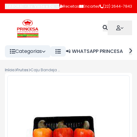
ITABORAÍ
-
Av. Vinte e Dois de Maio
Receitas
,
Itaboraí
Encartes
-
RJ
(22) 2644-7843
Categorias
📲 WHATSAPP PRINCESA
Início
Frutas
Caju Bandeja 300g