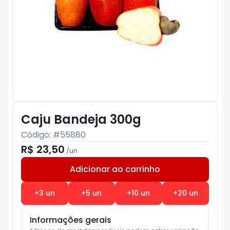
Caju Bandeja 300g
Código: #
55880
R$ 23,50
/
un
Adicionar ao carrinho
Subtotal:
R$ 0
+
3
un
+
5
un
+
10
un
+
20
un
Informações gerais