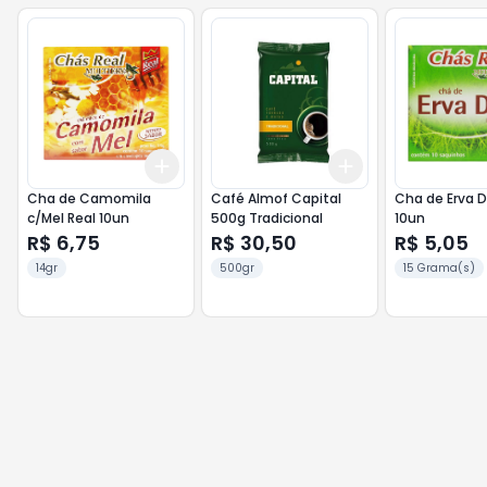
Add
Add
+
3
+
5
+
10
+
3
+
5
+
10
Cha de Camomila
Café Almof Capital
Cha de Erva Doce
c/Mel Real 10un
500g Tradicional
10un
R$ 6,75
R$ 30,50
R$ 5,05
14gr
500gr
15 Grama(s)