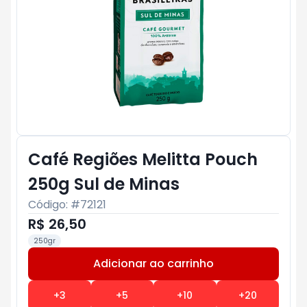
Café Regiões Melitta Pouch
250g Sul de Minas
Código: #
72121
R$ 26,50
250gr
Adicionar ao carrinho
Subtotal:
R$ 0
+
3
+
5
+
10
+
20