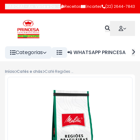
ITABORAÍ
-
Av. Vinte e Dois de Maio
Receitas
,
Itaboraí
Encartes
-
RJ
(22) 2644-7843
Categorias
📲 WHATSAPP PRINCESA
Início
Cafés e chás
Café Regiões Melitta Pouch 250g Sul de Minas